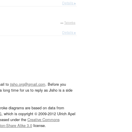
Details ▸
—
Tatoeba
Details ▸
ail to
jisho.org@gmail.com
. Before you
 long time for us to reply as Jisho is a side
troke diagrams are based on data from
G
, which is copyright © 2009-2012 Ulrich Apel
leased under the
Creative Commons
tion-Share Alike 3.0
license.