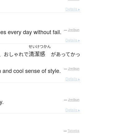
Details ▸
es every day without fail.
—
Jreibun
Details ▸
せいけつかん
清潔感
、おしゃれで
があってかっ
 and cool sense of style.
—
Jreibun
Details ▸
y.
—
Jreibun
Details ▸
—
Tatoeba