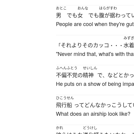
おとこ
おんな
はらがすわ
男
でも
女
でも
腹が据わって
People are cool when they're gut
みず
それより
その
カッコ
水
「
・・・
"Never mind that, what's with that
ふへんふとう
せいしん
不偏不党の
精神
で
など
と
か
、
He puts on a show of being impart
ひこうせん
飛行船
って
どんな
かっこう
して
What does an airship look like?
かれ
どうけし