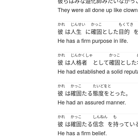
彼ら
は
みな
道化師
みたいなかっ
They were all done up like clown
かれ
じんせい
かっこ
もくてき
彼
は
人生
に
確固と
した
目的
He has a firm purpose in life.
かれ
じんかくしゃ
かっこ
彼
は
人格者
として
確固と
した
He had established a solid reput
かれ
かっこ
たいどをと
彼
は
確固たる
態度をとった
。
He had an assured manner.
かれ
かっこ
しんねん
も
彼
は
確固たる
信念
を
持ってい
He has a firm belief.