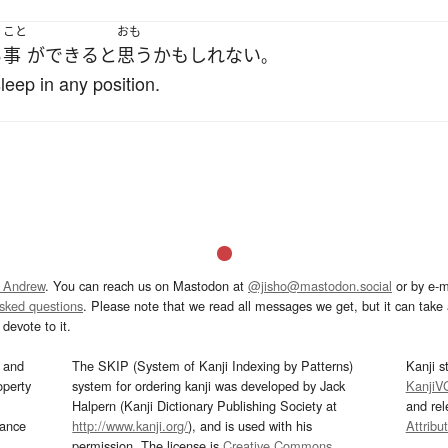
こと
おも
る
事
が
できる
と
思う
かもしれない
。
leep in any position.
 Andrew
. You can reach us on Mastodon at
@jisho@mastodon.social
or by e-m
asked questions
. Please note that we read all messages we get, but it can take a
devote to it.
and
The SKIP (System of Kanji Indexing by Patterns)
Kanji s
operty
system for ordering kanji was developed by Jack
KanjiV
Halpern (Kanji Dictionary Publishing Society at
and re
mance
http://www.kanji.org/
), and is used with his
Attribu
permission. The license is
Creative Commons