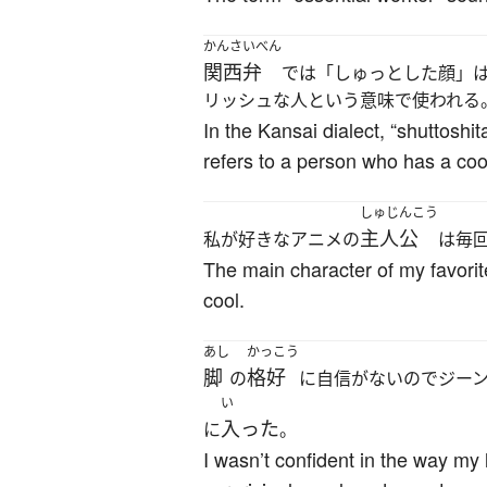
かんさいべん
関西弁
では「しゅっとした顔」
リッシュな人という意味で使われる
In the Kansai dialect, “shuttoshi
refers to a person who has a cool
しゅじんこう
主人公
私が好きなアニメの
は毎
The main character of my favorit
cool.
あし
かっこう
脚
格好
の
に自信がないのでジー
い
入った
に
。
I wasn’t confident in the way my 