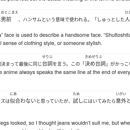
おとこまえ
ひ
男前
人
は
、ハンサムという意味で使われる。「しゅっとした
。
ta” face is used to describe a handsome face. “Shuttoshit
 sense of clothing style, or someone stylish.
せりふ
きめぜりふ
台詞
決め台詞
回決まって最後に同じ
を言う。この「
」がかっこ
e anime always speaks the same line at the end of every 
にあ
ため
いがい
似合わない
試し
意外
ンズは
と思っていたが、
にはいてみたら
legs looked, so I thought jeans wouldn’t suit me, but whe