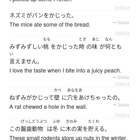
Details ▸
ネズミ
が
パン
を
かじった
。
The mice ate some of the bread.
—
Tatoeba
Details ▸
もも
とき
あじ
なん
みずみずしい
桃
を
かじった
時
の
味
が
何とも
い
言えません
。
I love the taste when I bite into a juicy peach.
—
Tatoeba
Details ▸
かべ
あなをあ
ねずみ
が
かじって
壁
に
穴をあけちゃった
の
。
A rat chewed a hole in the wall.
—
Tatoeba
Details ▸
げっしどうぶつ
ふゆ
きのみ
たくわ
この
齧歯動物
は
冬
に
木の実
を
貯える
。
These small rodents store up nuts in the winter.