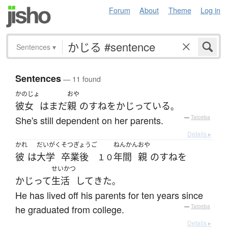
Forum
About
Theme
Log in
Sentences
▾
Sentences
— 11 found
かのじょ
おや
彼女
は
まだ
親
の
すね
を
かじっている
。
She's still dependent on her parents.
—
Tatoeba
Details ▸
かれ
だいがく
そつぎょうご
ねんかん
おや
彼
は
大学
卒業後
年間
親
の
すね
を
１０
せいかつ
かじって
生活
して
きた
。
He has lived off his parents for ten years since
he graduated from college.
—
Tatoeba
Details ▸