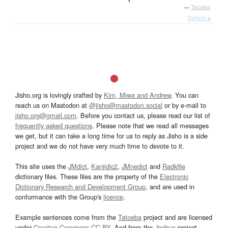
—
Tatoeba
Details ▸
Jisho.org is lovingly crafted by
Kim, Miwa and Andrew
. You can
reach us on Mastodon at
@jisho@mastodon.social
or by e-mail to
jisho.org@gmail.com
. Before you contact us, please read our list of
frequently asked questions
. Please note that we read all messages
we get, but it can take a long time for us to reply as Jisho is a side
project and we do not have very much time to devote to it.
This site uses the
JMdict
,
Kanjidic2
,
JMnedict
and
Radkfile
dictionary files. These files are the property of the
Electronic
Dictionary Research and Development Group
, and are used in
conformance with the Group's
licence
.
Example sentences come from the
Tatoeba
project and are licensed
under
Creative Commons CC-BY
. And from the
Jreibun
project.