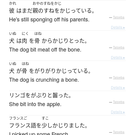
かれ
おやのすねをかじ
彼
は
まだ
親のすねをかじっている
。
He's still sponging off his parents.
—
Tatoeba
Details ▸
いぬ
にく
ほね
犬
は
肉
を
骨
から
かじり
とった
。
The dog bit meat off the bone.
—
Tatoeba
Details ▸
いぬ
ほね
犬
が
骨
を
がりがり
かじっている
。
The dog is crunching a bone.
—
Tatoeba
Details ▸
リンゴ
を
がぶりと
齧った
。
She bit into the apple.
—
Tatoeba
Details ▸
フランスご
すこ
フランス語
を
少し
かじりました
。
I picked up some French.
—
Tatoeba