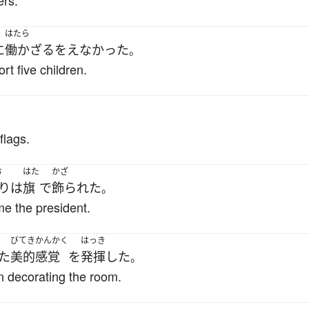
ers.
はたら
に
働か
ざるをえなかった
。
t five children.
flags.
お
はた
かざ
り
は
旗
で
飾られた
。
me the president.
びてき
かんかく
はっき
た
美的
感覚
を
発揮
した
。
n decorating the room.