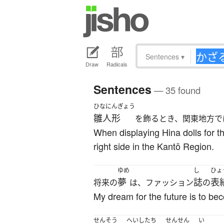
Sentences
▾
Draw
Radicals
Sentences
— 35 found
ひなにんぎょう
雛人形
を飾るとき、関東地方で
When displaying Hina dolls for th
right side in the Kantō Region.
ゆめ
し
ひょ
夢
誌
表
将来の
は、ファッション
の
My dream for the future is to b
せんそう
へいし
たち
せんせん
い