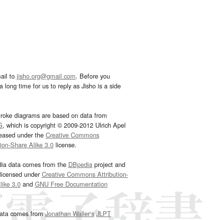
ail to
jisho.org@gmail.com
. Before you
 long time for us to reply as Jisho is a side
troke diagrams are based on data from
G
, which is copyright © 2009-2012 Ulrich Apel
leased under the
Creative Commons
tion-Share Alike 3.0
license.
dia data comes from the
DBpedia
project and
 licensed under
Creative Commons Attribution-
ike 3.0
and
GNU Free Documentation
e
.
ata comes from
Jonathan Waller‘s
JLPT