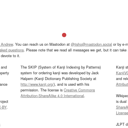
 Andrew
. You can reach us on Mastodon at
@jisho@mastodon.social
or by e-m
asked questions
. Please note that we read all messages we get, but it can take a
devote to it.
and
The SKIP (System of Kanji Indexing by Patterns)
Kanji s
operty
system for ordering kanji was developed by Jack
KanjiV
Halpern (Kanji Dictionary Publishing Society at
and re
mance
http://www.kanji.org/
), and is used with his
Attribu
permission. The license is
Creative Commons
Attribution-ShareAlike 4.0 International
.
Wikipe
oject
is dual
C-BY
.
ShareAl
Licens
s
JLPT d