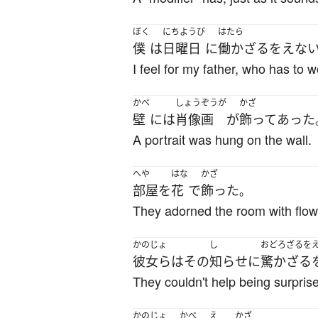
ぼく
にちようび
はたら
僕
は
日曜日
に
働か
ざるをえな
I feel for my father, who has to
かべ
しょうぞうが
かざ
壁
には
肖像画
が
飾って
あった
A portrait was hung on the wall.
へや
はな
かざ
部屋
を
花
で
飾った
。
They adorned the room with flow
かのじょ
し
おどろ
ざるを
彼女ら
は
その
知らせ
に
驚か
ざる
They couldn't help being surpris
かのじょ
かべ
え
かざ