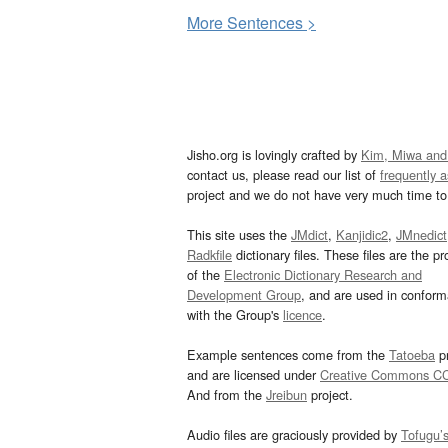
More
S
entences >
Jisho.org is lovingly crafted by
Kim, Miwa and
contact us, please read our list of
frequently 
project and we do not have very much time to 
This site uses the
JMdict
,
Kanjidic2
,
JMnedict
Radkfile
dictionary files. These files are the pr
of the
Electronic Dictionary Research and
Development Group
, and are used in confor
with the Group's
licence
.
Example sentences come from the
Tatoeba
pr
and are licensed under
Creative Commons C
And from the
Jreibun
project.
Audio files are graciously provided by
Tofugu’