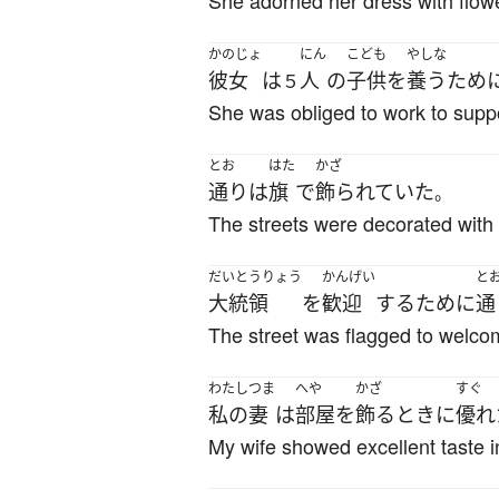
She adorned her dress with flow
かのじょ
にん
こども
やしな
彼女
は
人
の
子供
を
養う
ため
５
She was obliged to work to suppor
とお
はた
かざ
通り
は
旗
で
飾られていた
。
The streets were decorated with 
だいとうりょう
かんげい
と
大統領
を
歓迎
する
ために
通
The street was flagged to welco
わたし
つま
へや
かざ
すぐ
私の
妻
は
部屋
を
飾る
とき
に
優れ
My wife showed excellent taste i