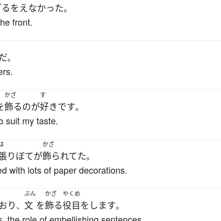
ざるをえなかった
。
he front.
だ
。
ers.
かざ
す
を
飾る
の
が
好き
です
。
o suit my taste.
は
かざ
張りぼて
が
飾られてた
。
 with lots of paper decorations.
ぶん
かざ
やくめ
おり
文
を
飾る
役目
を
します
、
。
ds, the role of embellishing sentences.