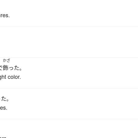
ures.
かざ
で
飾った
。
ht color.
った
。
es.