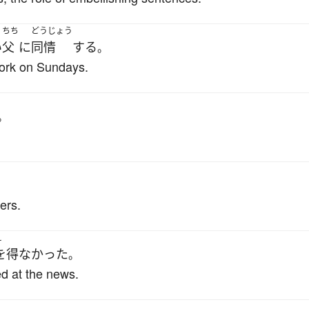
ちち
どうじょう
い
父
に
同情
する
。
 work on Sundays.
。
ers.
え
を得なかった
。
ed at the news.