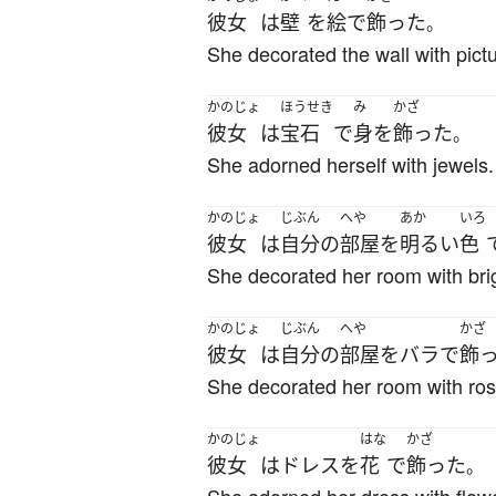
彼女
は
壁
を
絵
で
飾った
。
She decorated the wall with pict
かのじょ
ほうせき
み
かざ
彼女
は
宝石
で
身
を
飾った
。
She adorned herself with jewels.
かのじょ
じぶん
へや
あか
いろ
彼女
は
自分
の
部屋
を
明るい
色
She decorated her room with brig
かのじょ
じぶん
へや
かざ
彼女
は
自分
の
部屋
を
バラ
で
飾
She decorated her room with ros
かのじょ
はな
かざ
彼女
は
ドレス
を
花
で
飾った
。