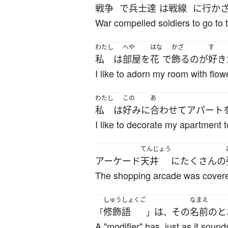
戦争
で
兵士
達
は
戦線
に
行か
War compelled soldiers to go to t
わたし
へや
はな
かざ
す
私
は
部屋
を
花
で
飾る
の
が
好き
I like to adorn my room with flow
わたし
この
あ
私
は
好み
に
合わせて
アパート
I like to decorate my apartment t
てんじょう
アーケード
天井
に
たくさん
の
The shopping arcade was covered
しゅうしょくご
なまえ
修飾語
は
その
名前
の
と
「
」
、
A "modifier" has, just as it soun