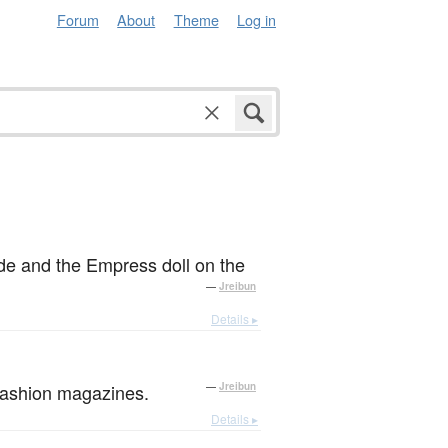
Forum
About
Theme
Log in
side and the Empress doll on the
—
Jreibun
Details ▸
 fashion magazines.
—
Jreibun
Details ▸