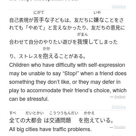
Details ▸
にがて
いや
苦手な
嫌な
自己表現が
子どもは、友だちに
ことをさ
れても「やめて」と言えなかったり、友だちの意見に
がまん
我慢して
合わせて自分のやりたい遊びを
しまった
かか
抱える
り、ストレスを
ことがある。
Children who have difficulty with self-expression
may be unable to say “Stop!” when a friend does
something they don’t like, or they may defer in
play to accommodate their friend’s choice, which
can be stressful.
—
Jreibun
Details ▸
すべ
だいとかい
こうつうもんだい
かかえ
全ての
大都会
は
交通問題
を
抱えている
。
All big cities have traffic problems.
—
Tatoeba