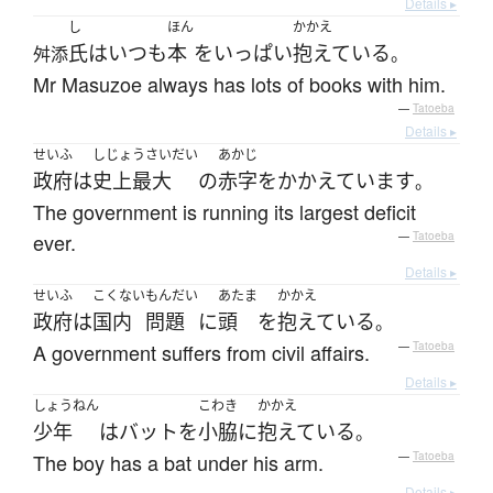
Details ▸
し
ほん
かかえ
氏
は
いつも
本
を
いっぱい
抱えている
舛添
。
Mr Masuzoe always has lots of books with him.
—
Tatoeba
Details ▸
せいふ
しじょうさいだい
あかじ
政府
は
史上最大
の
赤字
を
かかえています
。
The government is running its largest deficit
ever.
—
Tatoeba
Details ▸
せいふ
こくない
もんだい
あたま
かかえ
政府
は
国内
問題
に
頭
を
抱えている
。
A government suffers from civil affairs.
—
Tatoeba
Details ▸
しょうねん
こわき
かかえ
少年
は
バット
を
小脇
に
抱えている
。
The boy has a bat under his arm.
—
Tatoeba
Details ▸