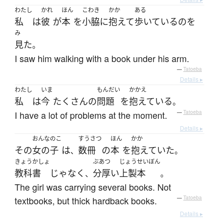
わたし
かれ
ほん
こわき
かか
ある
私
は
彼
が
本
を
小脇
に
抱えて
歩いている
の
を
み
見た
。
I saw him walking with a book under his arm.
—
Tatoeba
Details ▸
わたし
いま
もんだい
かかえ
私
は
今
たくさん
の
問題
を
抱えている
。
I have a lot of problems at the moment.
—
Tatoeba
Details ▸
おんなのこ
すうさつ
ほん
かか
その
女の子
は
数冊
の
本
を
抱えていた
、
。
きょうかしょ
ぶあつ
じょうせいぼん
教科書
じゃなく
分厚い
上製本
、
。
The girl was carrying several books. Not
textbooks, but thick hardback books.
—
Tatoeba
Details ▸