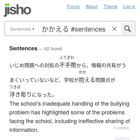
Forum
About
Theme
Log in
Sentences
▾
Sentences
— 62 found
ふてぎわ
不手際
いじめ問題への対処の
から、情報の共有がう
かか
抱える
まくいっていないなど、学校が
問題点が
うきぼ
浮き彫り
になった。
The school’s inadequate handling of the bullying
problem has highlighted some of the problems
facing the school, including ineffective sharing of
information.
—
Jreibun
Details ▸