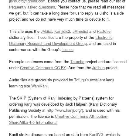
jisho.org@gmail.com
. Before you contact us, please read our list of
frequently asked questions
. Please note that we read all messages
we get, but it can take a long time for us to reply as Jisho is a side
project and we do not have very much time to devote to it.
This site uses the
JMdict
,
Kanjidic2
,
JMnedict
and
Radkfile
dictionary files. These files are the property of the
Electronic
Dictionary Research and Development Group
, and are used in
conformance with the Group's
licence
.
Example sentences come from the
Tatoeba
project and are licensed
under
Creative Commons CC-BY
. And from the
Jreibun
project.
Audio files are graciously provided by
Tofugu’s
excellent kanji
learning site
WaniKani
.
The SKIP (System of Kanji Indexing by Patterns) system for
ordering kanji was developed by Jack Halpern (Kanji Dictionary
Publishing Society at
http://www.kanji.org/
), and is used with his
permission. The license is
Creative Commons Attribution-
ShareAlike 4.0 International
.
Kanji stroke diagrams are based on data from
KanjiVG
, which is