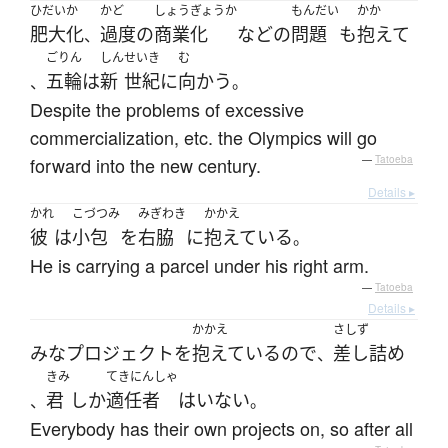
ひだい
か
かど
しょうぎょうか
もんだい
かか
肥大
化
過度の
商業化
など
の
問題
も
抱えて
、
ごりん
しん
せいき
む
五輪
は
新
世紀
に
向かう
、
。
Despite the problems of excessive
commercialization, etc. the Olympics will go
forward into the new century.
—
Tatoeba
Details ▸
かれ
こづつみ
みぎわき
かかえ
彼
は
小包
を
右脇
に
抱えている
。
He is carrying a parcel under his right arm.
—
Tatoeba
Details ▸
かかえ
さしず
みな
プロジェクト
を
抱えている
ので
差し詰め
、
きみ
てきにんしゃ
君
しか
適任者
は
いない
、
。
Everybody has their own projects on, so after all