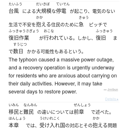
たいふう
だいきぼ
ていでん
台風
大規模
停電
による
な
が起こり、電気のない
かか
きゅう
抱える
急
生活で不安を
住民のために
ピッチで
ふっきゅうさぎょう
おこな
ふっきゅう
復旧作業
行われて
復旧
が
いる。しかし、
ま
すうじつ
数日
で
かかる可能性もあるという。
The typhoon caused a massive power outage,
and a recovery operation is urgently underway
for residents who are anxious about carrying on
their daily activities. However, it may take
several days to restore power.
—
Jreibun
Details ▸
いみん
なんみん
ぜんしょう
移民
難民
前章
と
の違いについては
で述べた。
ほんしょう
うけいれこく
かか
本章
受け入れ国
抱える
では、
の対応とその
問題