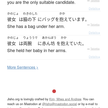
you are the only suitable candidate.
—
Tatoeba
Details ▸
かのじょ
わきのした
かか
彼女
は
脇の下
に
バッグ
を
抱えています
。
She has a bag under her arm.
—
Tatoeba
Details ▸
かのじょ
りょううで
あかんぼう
かか
彼女
は
両腕
に
赤ん坊
を
抱えていた
。
She held her baby in her arms.
—
Tatoeba
Details ▸
More
S
entences >
Jisho.org is lovingly crafted by
Kim, Miwa and Andrew
. You can
reach us on Mastodon at
@jisho@mastodon.social
or by e-mail to