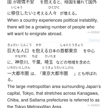
国
政情不安
抱える
母国
国外
が
を
と、
を離れて
いじゅう
ひとびと
移住したい
人々
に
と考える
が増える。
When a country experiences political instability,
there will be a growing number of people who
will want to emigrate abroad.
—
Jreibun
Details ▸
きょだい
じんこう
かか
しゅと
とうきょう
巨大な
人口
抱える
首都
東京
を
日本の
を中心
かながわ
ちば
さいたま
神奈川
千葉
埼玉
に、
、
、
などの地域を含めた
いちだいとしけん
とうきょうだいとしけん
一大都市圏
東京大都市圏
は、「
」とも呼ばれ
る。
The large metropolitan area surrounding Japan’s
capital, Tokyo, that stretches across Kanagawa,
Chiba, and Saitama prefectures is referred to as
the Tokyo Metropolitan Area.
—
Jreibun