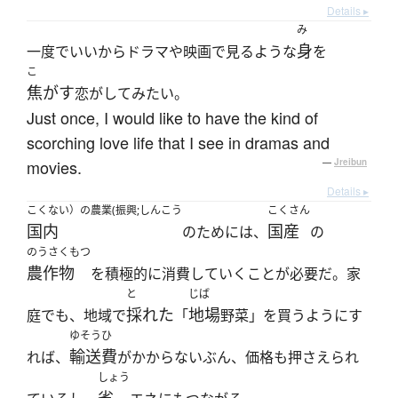
Details ▸
み
身
一度でいいからドラマや映画で見るような
を
こ
焦がす
恋がしてみたい。
Just once, I would like to have the kind of
scorching love life that I see in dramas and
movies.
—
Jreibun
Details ▸
こくない）の農業(振興;しんこう
こくさん
国内
国産
のためには、
の
のうさくもつ
農作物
を積極的に消費していくことが必要だ。家
と
じば
採れた
地場
庭でも、地域で
「
野菜」を買うようにす
ゆそうひ
輸送費
れば、
がかからないぶん、価格も押さえられ
しょう