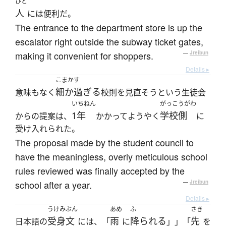
ひと
人
には便利だ。
The entrance to the department store is up the
escalator right outside the subway ticket gates,
making it convenient for shoppers.
—
Jreibun
Details ▸
こまかす
細か過ぎる
意味もなく
校則を見直そうという生徒会
いちねん
がっこうがわ
1年
学校側
からの提案は、
かかってようやく
に
受け入れられた。
The proposal made by the student council to
have the meaningless, overly meticulous school
rules reviewed was finally accepted by the
school after a year.
—
Jreibun
Details ▸
うけみぶん
あめ
ふ
さき
受身文
雨
降られる
先
日本語の
には、「
に
」」「
を