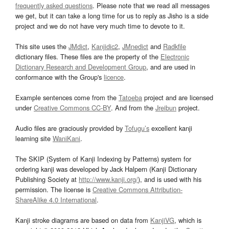
frequently asked questions
. Please note that we read all messages
we get, but it can take a long time for us to reply as Jisho is a side
project and we do not have very much time to devote to it.
This site uses the
JMdict
,
Kanjidic2
,
JMnedict
and
Radkfile
dictionary files. These files are the property of the
Electronic
Dictionary Research and Development Group
, and are used in
conformance with the Group's
licence
.
Example sentences come from the
Tatoeba
project and are licensed
under
Creative Commons CC-BY
. And from the
Jreibun
project.
Audio files are graciously provided by
Tofugu’s
excellent kanji
learning site
WaniKani
.
The SKIP (System of Kanji Indexing by Patterns) system for
ordering kanji was developed by Jack Halpern (Kanji Dictionary
Publishing Society at
http://www.kanji.org/
), and is used with his
permission. The license is
Creative Commons Attribution-
ShareAlike 4.0 International
.
Kanji stroke diagrams are based on data from
KanjiVG
, which is