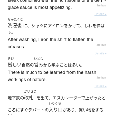
glace sauce is most appetizing.
—
Jreibun
Details ▸
せんたくご
洗濯後
に、シャツにアイロンをかけて、しわを伸ば
す。
After washing, I iron the shirt to flatten the
creases.
—
Jreibun
Details ▸
きび
いとな
厳しい
営み
自然の
から学ぶことは多い。
There is much to be learned from the harsh
workings of nature.
—
Jreibun
Details ▸
かいさつ
改札
地下鉄の
を出て、エスカレーターで上がったと
いりぐち
入り口
ころにすぐデパートの
があり、買い物をする