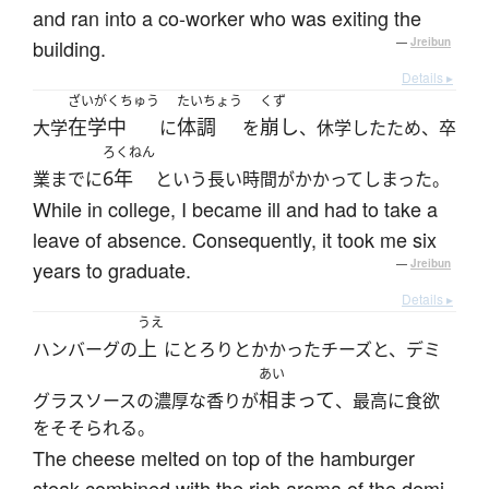
and ran into a co-worker who was exiting the
building.
—
Jreibun
Details ▸
ざいがくちゅう
たいちょう
くず
在学中
体調
崩し
大学
に
を
、休学したため、卒
ろくねん
6年
業までに
という長い時間がかかってしまった。
While in college, I became ill and had to take a
leave of absence. Consequently, it took me six
years to graduate.
—
Jreibun
Details ▸
うえ
上
ハンバーグの
にとろりとかかったチーズと、デミ
あい
相まって
グラスソースの濃厚な香りが
、最高に食欲
をそそられる。
The cheese melted on top of the hamburger
steak combined with the rich aroma of the demi-