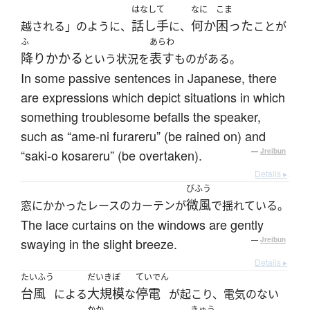
はなして
なに
こま
話し手
何か
困った
越される」のように、
に、
ことが
ふ
あらわ
降りかかる
表す
という状況を
ものがある。
In some passive sentences in Japanese, there
are expressions which depict situations in which
something troublesome befalls the speaker,
such as “ame-ni furareru” (be rained on) and
“saki-o kosareru” (be overtaken).
—
Jreibun
Details ▸
びふう
微風
窓にかかったレースのカーテンが
で揺れている。
The lace curtains on the windows are gently
swaying in the slight breeze.
—
Jreibun
Details ▸
たいふう
だいきぼ
ていでん
台風
大規模
停電
による
な
が起こり、電気のない
かか
きゅう