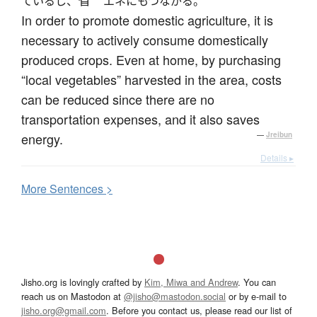
省
ているし、
エネにもつながる。
In order to promote domestic agriculture, it is
necessary to actively consume domestically
produced crops. Even at home, by purchasing
“local vegetables” harvested in the area, costs
can be reduced since there are no
transportation expenses, and it also saves
energy.
—
Jreibun
Details ▸
More
S
entences >
Jisho.org is lovingly crafted by
Kim, Miwa and Andrew
. You can
reach us on Mastodon at
@jisho@mastodon.social
or by e-mail to
jisho.org@gmail.com
. Before you contact us, please read our list of