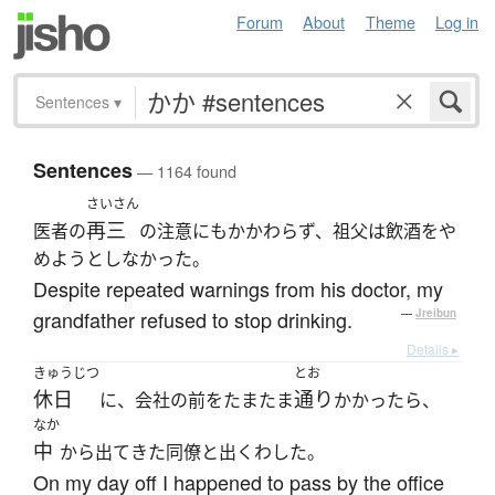
Forum
About
Theme
Log in
Sentences
▾
Sentences
— 1164 found
さいさん
再三
医者の
の注意にもかかわらず、祖父は飲酒をや
めようとしなかった。
Despite repeated warnings from his doctor, my
grandfather refused to stop drinking.
—
Jreibun
Details ▸
きゅうじつ
とお
休日
通り
に、会社の前をたまたま
かかったら、
なか
中
から出てきた同僚と出くわした。
On my day off I happened to pass by the office