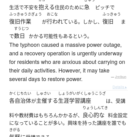
抱える
急
生活で不安を
住民のために
ピッチで
ふっきゅうさぎょう
おこな
ふっきゅう
復旧作業
行われて
復旧
が
いる。しかし、
ま
すうじつ
数日
で
かかる可能性もあるという。
The typhoon caused a massive power outage,
and a recovery operation is urgently underway
for residents who are anxious about carrying on
their daily activities. However, it may take
several days to restore power.
—
Jreibun
Details ▸
かくじちたい
しゅさい
しょうがいがくしゅうこうざ
各自治体
主催する
生涯学習講座
が
は、受講
りょうしんてき
良心的な
料や教材費はもちろんかかるが、
料金設定
になっていることが多い。興味を持った講座を誰でも
きがる