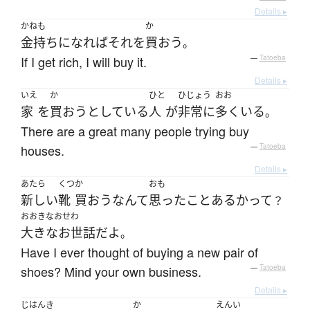
Details ▸
かねも
か
金持ち
になれば
それ
を
買おう
。
If I get rich, I will buy it.
—
Tatoeba
Details ▸
いえ
か
ひと
ひじょう
おお
家
を
買おう
としている
人
が
非常に
多く
いる
。
There are a great many people trying buy
houses.
—
Tatoeba
Details ▸
あたら
くつ
か
おも
新しい
靴
買おう
なんて
思った
ことある
か
って
？
おおきなおせわ
大きなお世話
だ
よ
。
Have I ever thought of buying a new pair of
shoes? Mind your own business.
—
Tatoeba
Details ▸
じはんき
か
えん
い