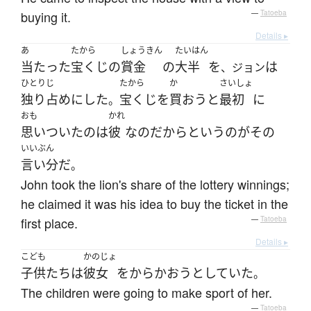
buying it.
—
Tatoeba
Details ▸
あ
たから
しょうきん
たいはん
当たった
宝くじ
の
賞金
の
大半
を
は
、ジョン
ひとりじ
たから
か
さいしょ
独り占め
に
した
宝くじ
を
買おう
と
最初
に
。
おも
かれ
思いついた
の
は
彼
なのだ
から
という
の
が
その
いいぶん
言い分
だ
。
John took the lion's share of the lottery winnings;
he claimed it was his idea to buy the ticket in the
first place.
—
Tatoeba
Details ▸
こども
かのじょ
子供たち
は
彼女
を
からかおう
としていた
。
The children were going to make sport of her.
—
Tatoeba