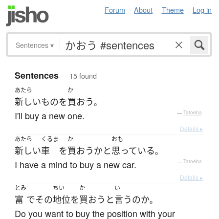
Forum
About
Theme
Log in
Sentences
▾
Sentences
— 15 found
あたら
か
新しい
もの
を
買おう
。
I'll buy a new one.
—
Tatoeba
Details ▸
あたら
くるま
か
おも
新しい
車
を
買おう
か
と
思っている
。
I have a mind to buy a new car.
—
Tatoeba
Details ▸
とみ
ちい
か
い
富
で
その
地位
を
買おう
と
言う
の
か
。
Do you want to buy the position with your