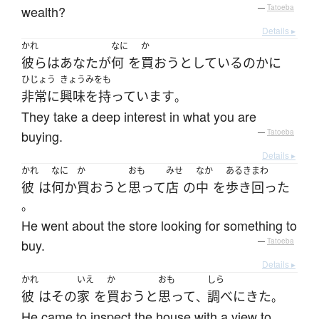
wealth?
—
Tatoeba
Details ▸
かれ
なに
か
彼ら
は
あなた
が
何
を
買おう
としている
の
か
に
ひじょう
きょうみをも
非常に
興味を持っています
。
They take a deep interest in what you are
buying.
—
Tatoeba
Details ▸
かれ
なに
か
おも
みせ
なか
あるきまわ
彼
は
何か
買おう
と
思って
店
の
中
を
歩き回った
。
He went about the store looking for something to
buy.
—
Tatoeba
Details ▸
かれ
いえ
か
おも
しら
彼
は
その
家
を
買おう
と
思って
調べ
に
きた
、
。
He came to inspect the house with a view to