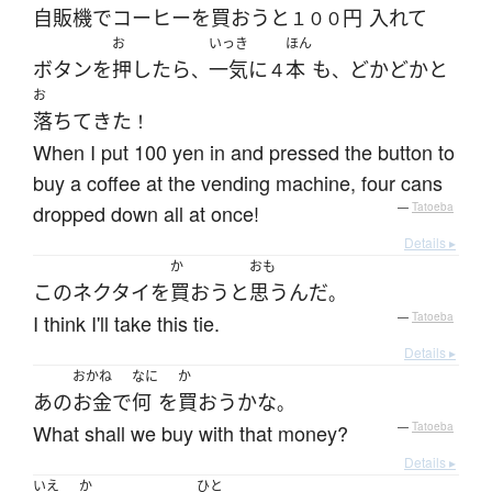
自販機
で
コーヒー
を
買おう
と
円
入れて
１００
お
いっき
ほん
ボタン
を
押したら
一気に
本
も
どかどかと
、
４
、
お
落ちて
きた
！
When I put 100 yen in and pressed the button to
buy a coffee at the vending machine, four cans
dropped down all at once!
—
Tatoeba
Details ▸
か
おも
この
ネクタイ
を
買おう
と
思う
んだ
。
I think I'll take this tie.
—
Tatoeba
Details ▸
おかね
なに
か
あの
お金
で
何
を
買おう
か
な
。
What shall we buy with that money?
—
Tatoeba
Details ▸
いえ
か
ひと