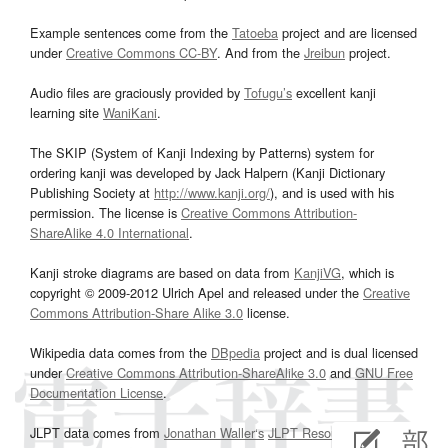
Example sentences come from the
Tatoeba
project and are licensed
under
Creative Commons CC-BY
. And from the
Jreibun
project.
Audio files are graciously provided by
Tofugu’s
excellent kanji
learning site
WaniKani
.
The SKIP (System of Kanji Indexing by Patterns) system for
ordering kanji was developed by Jack Halpern (Kanji Dictionary
Publishing Society at
http://www.kanji.org/
), and is used with his
permission. The license is
Creative Commons Attribution-
ShareAlike 4.0 International
.
Kanji stroke diagrams are based on data from
KanjiVG
, which is
copyright © 2009-2012 Ulrich Apel and released under the
Creative
Commons Attribution-Share Alike 3.0
license.
Wikipedia data comes from the
DBpedia
project and is dual licensed
under
Creative Commons Attribution-ShareAlike 3.0
and
GNU Free
Documentation License
.
JLPT data comes from
Jonathan Waller‘s
JLPT Resources
page.