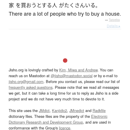
家
を
買おう
とする
人
が
たくさん
いる
。
There are a lot of people who try to buy a house.
—
Tatoeba
Details ▸
Jisho.org is lovingly crafted by
Kim, Miwa and Andrew
. You can
reach us on Mastodon at
@jisho@mastodon.social
or by e-mail to
jisho.org@gmail.com
. Before you contact us, please read our list of
frequently asked questions
. Please note that we read all messages
we get, but it can take a long time for us to reply as Jisho is a side
project and we do not have very much time to devote to it.
This site uses the
JMdict
,
Kanjidic2
,
JMnedict
and
Radkfile
dictionary files. These files are the property of the
Electronic
Dictionary Research and Development Group
, and are used in
conformance with the Group's
licence
.