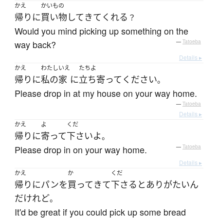
かえ
かいもの
帰り
に
買い物
して
きて
くれる
？
Would you mind picking up something on the
way back?
—
Tatoeba
Details ▸
かえ
わたし
いえ
たちよ
帰り
に
私の
家
に
立ち寄って
ください
。
Please drop in at my house on your way home.
—
Tatoeba
Details ▸
かえ
よ
くだ
帰り
に
寄って
下さい
よ
。
Please drop in on your way home.
—
Tatoeba
Details ▸
かえ
か
くだ
帰り
に
パン
を
買って
きて
下さる
と
ありがたい
ん
だ
けれど
。
It'd be great if you could pick up some bread