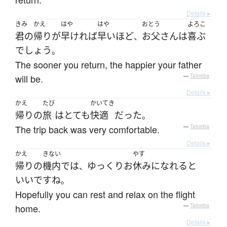
Details ▸
きみ
かえ
はや
はや
おとう
よろこ
君の
帰り
が
早ければ
早い
ほど
お父さん
は
喜ぶ
、
でしょう
。
The sooner you return, the happier your father
will be.
—
Tatoeba
Details ▸
かえ
たび
かいてき
帰り
の
旅
は
とても
快適
だった
。
The trip back was very comfortable.
—
Tatoeba
Details ▸
かえ
きない
やす
帰り
の
機内
で
は
ゆっくり
お
休み
になれる
と
、
いい
です
ね
。
Hopefully you can rest and relax on the flight
home.
—
Tatoeba
Details ▸