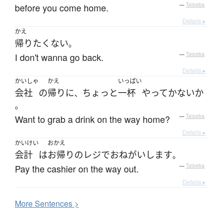
before you come home.
—
Tatoeba
Details ▸
かえ
帰り
たくない
。
I don't wanna go back.
—
Tatoeba
Details ▸
かいしゃ
かえ
いっぱい
会社
の
帰り
に
ちょっと
一杯
やって
か
ない
か
、
。
Want to grab a drink on the way home?
—
Tatoeba
Details ▸
かいけい
おかえ
会計
は
お帰り
の
レジ
で
おねがいします
。
Pay the cashier on the way out.
—
Tatoeba
Details ▸
More
S
entences >