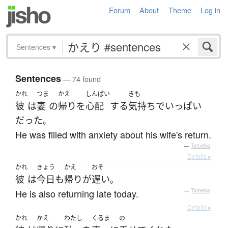
Forum
About
Theme
Log in
Sentences
▾
Sentences
— 74 found
かれ
つま
かえ
しんぱい
きも
彼
は
妻
の
帰り
を
心配
する
気持ち
で
いっぱい
だった
。
He was filled with anxiety about his wife's return.
—
Tatoeba
Details ▸
かれ
きょう
かえ
おそ
彼
は
今日
も
帰り
が
遅い
。
He is also returning late today.
—
Tatoeba
Details ▸
かれ
かえ
わたし
くるま
の