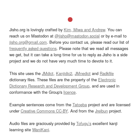
Jisho.org is lovingly crafted by
Kim, Miwa and Andrew
. You can
reach us on Mastodon at
@jisho@mastodon.social
or by e-mail to
jisho.org@gmail.com
. Before you contact us, please read our list of
frequently asked questions
. Please note that we read all messages
we get, but it can take a long time for us to reply as Jisho is a side
project and we do not have very much time to devote to it.
This site uses the
JMdict
,
Kanjidic2
,
JMnedict
and
Radkfile
dictionary files. These files are the property of the
Electronic
Dictionary Research and Development Group
, and are used in
conformance with the Group's
licence
.
Example sentences come from the
Tatoeba
project and are licensed
under
Creative Commons CC-BY
. And from the
Jreibun
project.
Audio files are graciously provided by
Tofugu’s
excellent kanji
learning site
WaniKani
.