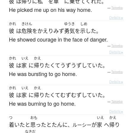
彼
は
帰り
に
私
を
車
に
乗せて
くれた
。
He picked me up on his way home.
—
Tatoeba
Details ▸
かれ
きけん
ゆうき
しめ
彼
は
危険
を
かえりみず
勇気
を
示した
。
He showed courage in the face of danger.
—
Tatoeba
Details ▸
かれ
いえ
かえ
彼
は
家
に
帰り
たくて
うずうず
していた
。
He was bursting to go home.
—
Tatoeba
Details ▸
かれ
いえ
かえ
彼
は
家
に
帰り
たくて
むずむず
していた
。
He was burning to go home.
—
Tatoeba
Details ▸
つ
おも
いえ
かえ
着いた
と
思った
とたんに
が
家
へ
帰り
、ルーシー
なきだ