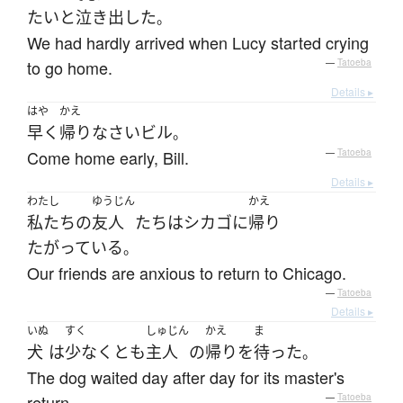
たい
と
泣き出した
。
We had hardly arrived when Lucy started crying
to go home.
—
Tatoeba
Details ▸
はや
かえ
早く
帰り
なさい
ビル
。
Come home early, Bill.
—
Tatoeba
Details ▸
わたし
ゆうじん
かえ
私たち
の
友人
たち
は
シカゴ
に
帰り
たがっている
。
Our friends are anxious to return to Chicago.
—
Tatoeba
Details ▸
いぬ
すく
しゅじん
かえ
ま
犬
は
少なくとも
主人
の
帰り
を
待った
。
The dog waited day after day for its master's
return.
—
Tatoeba