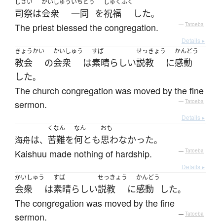
しさい
かいしゅう
いちどう
しゅくふく
司祭
は
会衆
一同
を
祝福
した
。
The priest blessed the congregation.
—
Tatoeba
Details ▸
きょうかい
かいしゅう
すば
せっきょう
かんどう
教会
の
会衆
は
素晴らしい
説教
に
感動
した
。
The church congregation was moved by the fine
sermon.
—
Tatoeba
Details ▸
くなん
なん
おも
は
苦難
を
何とも
思わなかった
海舟
、
。
Kaishuu made nothing of hardship.
—
Tatoeba
Details ▸
かいしゅう
すば
せっきょう
かんどう
会衆
は
素晴らしい
説教
に
感動
した
。
The congregation was moved by the fine
sermon.
—
Tatoeba