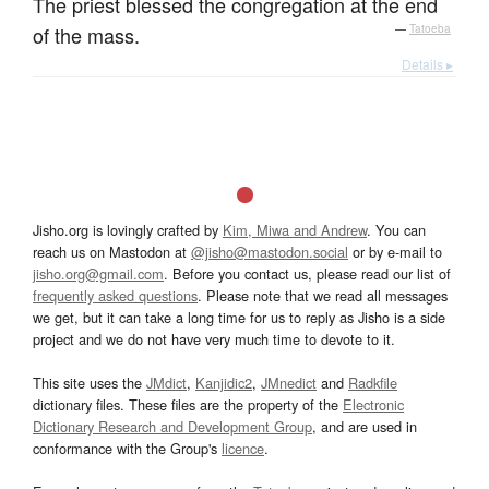
The priest blessed the congregation at the end
of the mass.
—
Tatoeba
Details ▸
Jisho.org is lovingly crafted by
Kim, Miwa and Andrew
. You can
reach us on Mastodon at
@jisho@mastodon.social
or by e-mail to
jisho.org@gmail.com
. Before you contact us, please read our list of
frequently asked questions
. Please note that we read all messages
we get, but it can take a long time for us to reply as Jisho is a side
project and we do not have very much time to devote to it.
This site uses the
JMdict
,
Kanjidic2
,
JMnedict
and
Radkfile
dictionary files. These files are the property of the
Electronic
Dictionary Research and Development Group
, and are used in
conformance with the Group's
licence
.