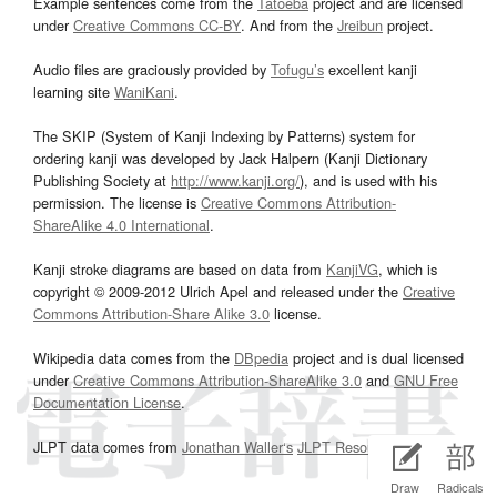
Example sentences come from the
Tatoeba
project and are licensed
under
Creative Commons CC-BY
. And from the
Jreibun
project.
Audio files are graciously provided by
Tofugu’s
excellent kanji
learning site
WaniKani
.
The SKIP (System of Kanji Indexing by Patterns) system for
ordering kanji was developed by Jack Halpern (Kanji Dictionary
Publishing Society at
http://www.kanji.org/
), and is used with his
permission. The license is
Creative Commons Attribution-
ShareAlike 4.0 International
.
Kanji stroke diagrams are based on data from
KanjiVG
, which is
copyright © 2009-2012 Ulrich Apel and released under the
Creative
Commons Attribution-Share Alike 3.0
license.
Wikipedia data comes from the
DBpedia
project and is dual licensed
under
Creative Commons Attribution-ShareAlike 3.0
and
GNU Free
Documentation License
.
JLPT data comes from
Jonathan Waller‘s
JLPT Resources
page.
Draw
Radicals