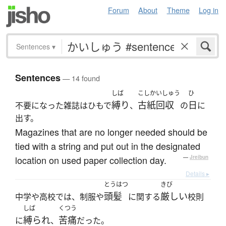
Forum
About
Theme
Log in
Sentences
▾
Sentences
— 14 found
しば
こしかいしゅう
ひ
縛り
古紙回収
日
不要になった雑誌はひもで
、
の
に
出す。
Magazines that are no longer needed should be
tied with a string and put out in the designated
location on used paper collection day.
—
Jreibun
Details ▸
とうはつ
きび
頭髪
厳しい
中学や高校では、制服や
に関する
校則
しば
くつう
縛られ
苦痛
に
、
だった。