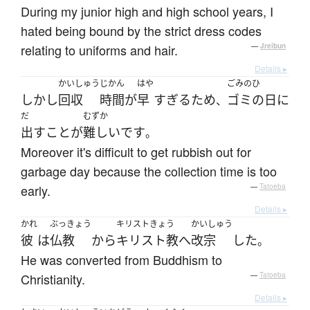
During my junior high and high school years, I
hated being bound by the strict dress codes
relating to uniforms and hair.
—
Jreibun
Details ▸
かいしゅう
じかん
はや
ごみのひ
しかし
回収
時間
が
早
すぎる
ため
ゴミの日
に
、
だ
むずか
出す
こと
が
難しい
です
。
Moreover it's difficult to get rubbish out for
garbage day because the collection time is too
early.
—
Tatoeba
Details ▸
かれ
ぶっきょう
キリストきょう
かいしゅう
彼
は
仏教
から
キリスト教
へ
改宗
した
。
He was converted from Buddhism to
Christianity.
—
Tatoeba
Details ▸