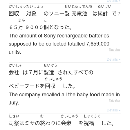
Details ▸
かいしゅう
たいしょう
せい
じゅうでんち
るいけい
回収
対象
の
ソニー
製
充電池
は
累計
で
７
まん
こ
万
個
となった
６５
９０００
。
The amount of Sony rechargeable batteries
supposed to be collected totalled 7,659,000
units.
—
Tatoeba
Details ▸
かいしゃ
せいぞう
会社
は
７月
に
製造
された
すべての
かいしゅう
ベビーフード
を
回収
した
。
The company recalled all the baby food made in
July.
—
Tatoeba
Details ▸
しさい
お
かいしゅう
しゅくふく
司祭
は
ミサ
の
終わり
に
会衆
を
祝福
した
。