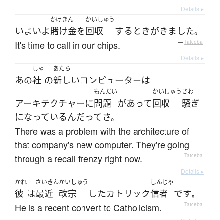
Details ▸
かけきん
かいしゅう
いよいよ
賭け金
を
回収
する
とき
が
きました
。
It's time to call in our chips.
—
Tatoeba
Details ▸
しゃ
あたら
あの
社
の
新しい
コンピューター
は
もんだい
かいしゅう
さわ
アーキテクチャー
に
問題
が
あって
回収
騒ぎ
になっている
んだ
って
さ
。
There was a problem with the architecture of
that company's new computer. They're going
through a recall frenzy right now.
—
Tatoeba
Details ▸
かれ
さいきん
かいしゅう
しんじゃ
彼
は
最近
改宗
した
カトリック
信者
です
。
He is a recent convert to Catholicism.
—
Tatoeba