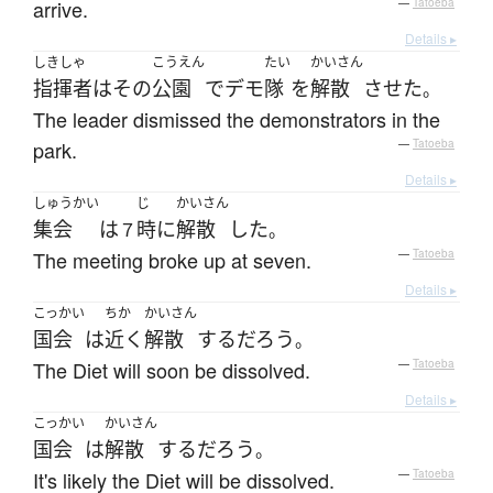
arrive.
—
Tatoeba
Details ▸
しきしゃ
こうえん
たい
かいさん
指揮者
は
その
公園
で
デモ
隊
を
解散
させた
。
The leader dismissed the demonstrators in the
park.
—
Tatoeba
Details ▸
しゅうかい
じ
かいさん
集会
は
時
に
解散
した
７
。
The meeting broke up at seven.
—
Tatoeba
Details ▸
こっかい
ちか
かいさん
国会
は
近く
解散
する
だろう
。
The Diet will soon be dissolved.
—
Tatoeba
Details ▸
こっかい
かいさん
国会
は
解散
する
だろう
。
It's likely the Diet will be dissolved.
—
Tatoeba