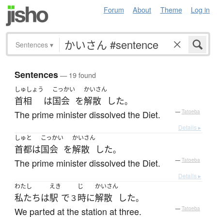
Forum
About
Theme
Log in
Sentences
▾
Sentences
— 19 found
しゅしょう
こっかい
かいさん
首相
は
国会
を
解散
した
。
The prime minister dissolved the Diet.
—
Tatoeba
Details ▸
しゅと
こっかい
かいさん
首都
は
国会
を
解散
した
。
The prime minister dissolved the Diet.
—
Tatoeba
Details ▸
わたし
えき
じ
かいさん
私たち
は
駅
で
時
に
解散
した
３
。
We parted at the station at three.
—
Tatoeba