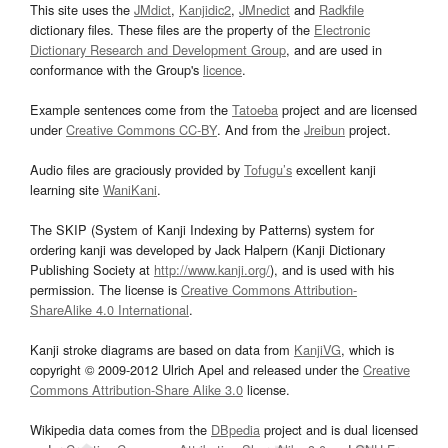
This site uses the
JMdict
,
Kanjidic2
,
JMnedict
and
Radkfile
dictionary files. These files are the property of the
Electronic
Dictionary Research and Development Group
, and are used in
conformance with the Group's
licence
.
Example sentences come from the
Tatoeba
project and are licensed
under
Creative Commons CC-BY
. And from the
Jreibun
project.
Audio files are graciously provided by
Tofugu’s
excellent kanji
learning site
WaniKani
.
The SKIP (System of Kanji Indexing by Patterns) system for
ordering kanji was developed by Jack Halpern (Kanji Dictionary
Publishing Society at
http://www.kanji.org/
), and is used with his
permission. The license is
Creative Commons Attribution-
ShareAlike 4.0 International
.
Kanji stroke diagrams are based on data from
KanjiVG
, which is
copyright © 2009-2012 Ulrich Apel and released under the
Creative
Commons Attribution-Share Alike 3.0
license.
Wikipedia data comes from the
DBpedia
project and is dual licensed