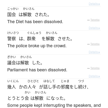
Details ▸
こっかい
かいさん
国会
は
解散
された
。
The Diet has been dissolved.
—
Tatoeba
Details ▸
けいさつ
ぐんしゅう
かいさん
警察
は
群衆
を
解散
させた
、
。
The police broke up the crowd.
—
Tatoeba
Details ▸
ぎかい
かいさん
議会
は
解散
した
。
Parliament has been dissolved.
—
Tatoeba
Details ▸
いくにん
ひとびと
はなして
じゃま
つづ
幾人
か
の
人々
が
話し手
の
邪魔
を
し
続け
、
かい
かいさん
とうとう
会
は
解散
になった
。
Some people kept interrupting the speakers, and