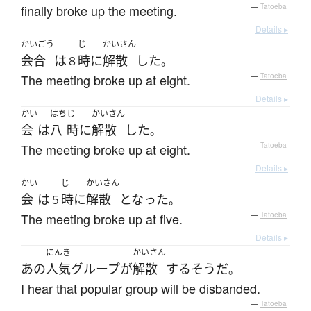
finally broke up the meeting.
—
Tatoeba
Details ▸
かいごう
じ
かいさん
会合
は
時
に
解散
した
８
。
The meeting broke up at eight.
—
Tatoeba
Details ▸
かい
はち
じ
かいさん
会
は
八
時
に
解散
した
。
The meeting broke up at eight.
—
Tatoeba
Details ▸
かい
じ
かいさん
会
は
時
に
解散
となった
５
。
The meeting broke up at five.
—
Tatoeba
Details ▸
にんき
かいさん
あの
人気
グループ
が
解散
する
そうだ
。
I hear that popular group will be disbanded.
—
Tatoeba