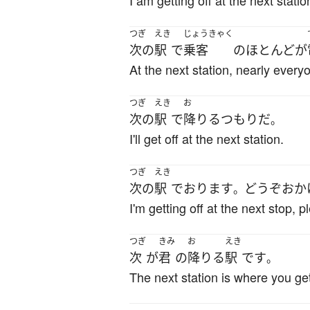
I am getting off at the next statio
つぎ
えき
じょうきゃく
次の
駅
で
乗客
の
ほとんど
が
At the next station, nearly everyo
つぎ
えき
お
次の
駅
で
降りる
つもり
だ
。
I'll get off at the next station.
つぎ
えき
次の
駅
で
おります
どうぞ
おか
。
I'm getting off at the next stop, 
つぎ
きみ
お
えき
次
が
君
の
降りる
駅
です
。
The next station is where you get