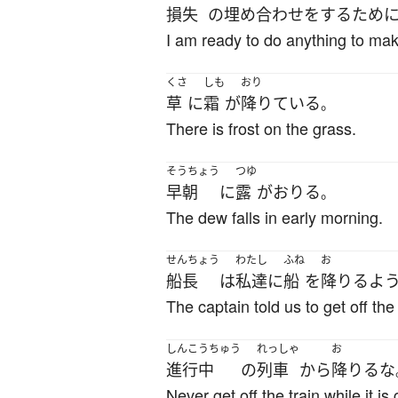
損失
の
埋め合わせ
を
する
ため
I am ready to do anything to make
くさ
しも
おり
草
に
霜
が
降りている
。
There is frost on the grass.
そうちょう
つゆ
早朝
に
露
が
おりる
。
The dew falls in early morning.
せんちょう
わたし
ふね
お
船長
は
私達
に
船
を
降りる
よ
The captain told us to get off the
しんこうちゅう
れっしゃ
お
進行中
の
列車
から
降りる
な
Never get off the train while it is