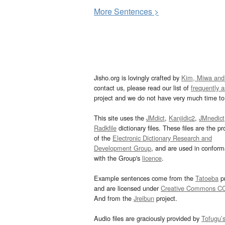
More
S
entences >
Jisho.org is lovingly crafted by
Kim, Miwa and
contact us, please read our list of
frequently 
project and we do not have very much time to 
This site uses the
JMdict
,
Kanjidic2
,
JMnedict
Radkfile
dictionary files. These files are the pr
of the
Electronic Dictionary Research and
Development Group
, and are used in confor
with the Group's
licence
.
Example sentences come from the
Tatoeba
pr
and are licensed under
Creative Commons C
And from the
Jreibun
project.
Audio files are graciously provided by
Tofugu’