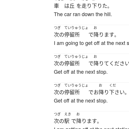
車
は
丘
を
走り
下りた
。
The car ran down the hill.
つぎ
ていりゅうじょ
お
次の
停留所
で
降ります
。
I am going to get off at the next 
つぎ
ていりゅうじょ
お
次の
停留所
で
降りて
くださ
Get off at the next stop.
つぎ
ていりゅうじょ
お
くだ
次の
停留所
で
お
降り
下さい
Get off at the next stop.
つぎ
えき
お
次の
駅
で
降ります
。