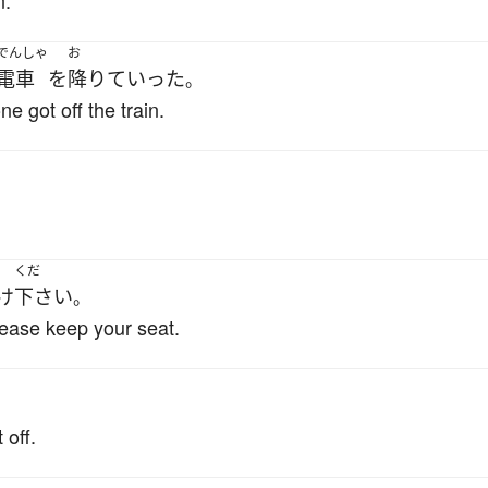
n.
でんしゃ
お
電車
を
降りて
いった
。
ne got off the train.
くだ
け
下さい
。
please keep your seat.
 off.