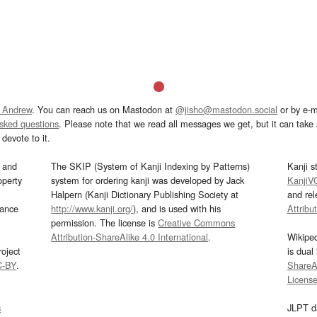
 Andrew
. You can reach us on Mastodon at
@jisho@mastodon.social
or by e-m
asked questions
. Please note that we read all messages we get, but it can take a
devote to it.
and
The SKIP (System of Kanji Indexing by Patterns)
Kanji s
operty
system for ordering kanji was developed by Jack
KanjiV
Halpern (Kanji Dictionary Publishing Society at
and re
mance
http://www.kanji.org/
), and is used with his
Attribu
permission. The license is
Creative Commons
Attribution-ShareAlike 4.0 International
.
Wikipe
oject
is dual
C-BY
.
ShareAl
Licens
s
JLPT d