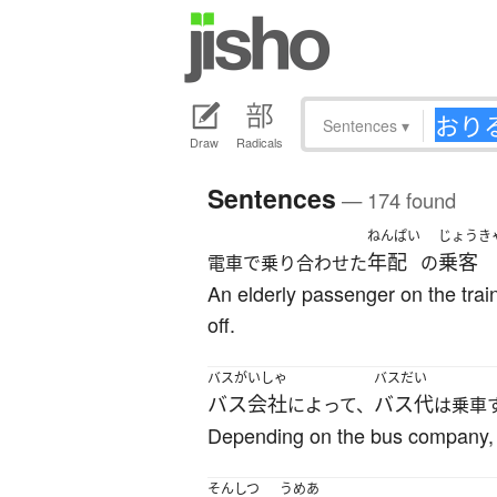
Sentences
▾
Draw
Radicals
Sentences
— 174 found
ねんぱい
じょうき
年配
乗客
電車で乗り合わせた
の
An elderly passenger on the tra
off.
バスがいしゃ
バスだい
バス会社
バス代
によって、
は乗車
Depending on the bus company, 
そんしつ
うめあ