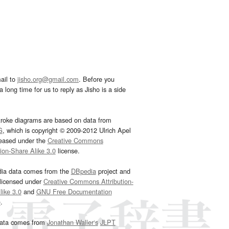
ail to
jisho.org@gmail.com
. Before you
 long time for us to reply as Jisho is a side
troke diagrams are based on data from
G
, which is copyright © 2009-2012 Ulrich Apel
leased under the
Creative Commons
tion-Share Alike 3.0
license.
dia data comes from the
DBpedia
project and
 licensed under
Creative Commons Attribution-
ike 3.0
and
GNU Free Documentation
e
.
ata comes from
Jonathan Waller‘s
JLPT