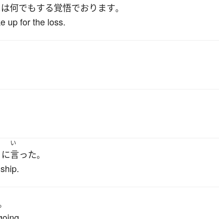
に
は
何でも
する
覚悟
で
おります
。
 up for the loss.
い
うに
言った
。
 ship.
。
 going.