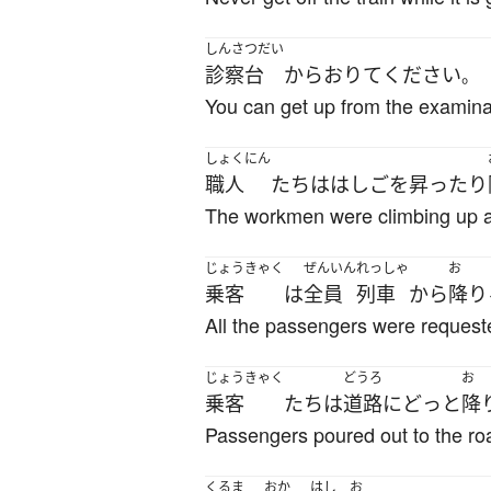
しんさつだい
診察台
から
おりて
ください
。
You can get up from the examina
しょくにん
職人
たち
は
はしご
を
昇ったり
The workmen were climbing up a
じょうきゃく
ぜんいん
れっしゃ
お
乗客
は
全員
列車
から
降り
All the passengers were requested
じょうきゃく
どうろ
お
乗客
たち
は
道路
に
どっと
降
Passengers poured out to the ro
くるま
おか
はし
お