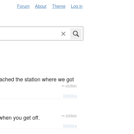
Forum
About
Theme
Log in
eached the station where we got
—
Jreibun
Details ▸
hen you get off.
—
Jreibun
Details ▸