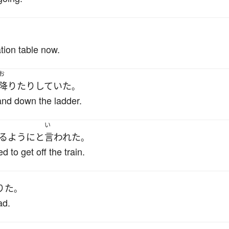
tion table now.
お
降りたり
していた
。
nd down the ladder.
い
る
ように
と
言われた
。
 to get off the train.
りた
。
ad.