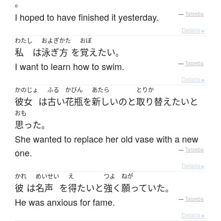
。
I hoped to have finished it yesterday.
—
Tatoeba
Details ▸
わたし
およぎかた
おぼ
私
は
泳ぎ方
を
覚え
たい
。
I want to learn how to swim.
—
Tatoeba
Details ▸
かのじょ
ふる
かびん
あたら
とりか
彼女
は
古い
花瓶
を
新しい
の
と
取り替え
たい
と
おも
思った
。
She wanted to replace her old vase with a new
one.
—
Tatoeba
Details ▸
かれ
めいせい
え
つよ
ねが
彼
は
名声
を
得
たい
と
強く
願っていた
。
He was anxious for fame.
—
Tatoeba
Details ▸