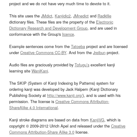
project and we do not have very much time to devote to it.
This site uses the
JMdict
,
Kanjidic2
,
JMnedict
and
Radkfile
dictionary files. These files are the property of the
Electronic
Dictionary Research and Development Group
, and are used in
conformance with the Group's
licence
.
Example sentences come from the
Tatoeba
project and are licensed
under
Creative Commons CC-BY
. And from the
Jreibun
project.
Audio files are graciously provided by
Tofugu’s
excellent kanji
learning site
WaniKani
.
The SKIP (System of Kanji Indexing by Patterns) system for
ordering kanji was developed by Jack Halpern (Kanji Dictionary
Publishing Society at
http://www.kanji.org/
), and is used with his
permission. The license is
Creative Commons Attribution-
ShareAlike 4.0 International
.
Kanji stroke diagrams are based on data from
KanjiVG
, which is
copyright © 2009-2012 Ulrich Apel and released under the
Creative
Commons Attribution-Share Alike 3.0
license.