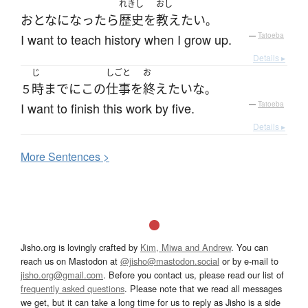
れきし
おし
おとな
になったら
歴史
を
教え
たい
。
I want to teach history when I grow up.
—
Tatoeba
Details ▸
じ
しごと
お
時
まで
に
この
仕事
を
終え
たい
な
５
。
I want to finish this work by five.
—
Tatoeba
Details ▸
More
S
entences >
Jisho.org is lovingly crafted by
Kim, Miwa and Andrew
. You can
reach us on Mastodon at
@jisho@mastodon.social
or by e-mail to
jisho.org@gmail.com
. Before you contact us, please read our list of
frequently asked questions
. Please note that we read all messages
we get, but it can take a long time for us to reply as Jisho is a side