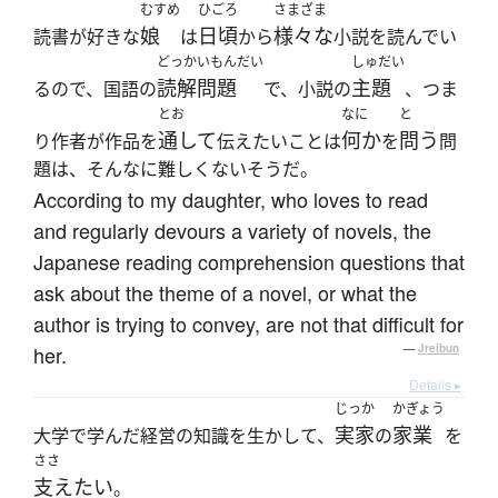
むすめ
ひごろ
さまざま
娘
日頃
様々な
読書が好きな
は
から
小説を読んでい
どっかいもんだい
しゅだい
読解問題
主題
るので、国語の
で、小説の
、つま
とお
なに
と
通して
何か
問う
り作者が作品を
伝えたいことは
を
問
題は、そんなに難しくないそうだ。
According to my daughter, who loves to read
and regularly devours a variety of novels, the
Japanese reading comprehension questions that
ask about the theme of a novel, or what the
author is trying to convey, are not that difficult for
her.
—
Jreibun
Details ▸
じっか
かぎょう
実家
家業
大学で学んだ経営の知識を生かして、
の
を
ささ
支えたい
。