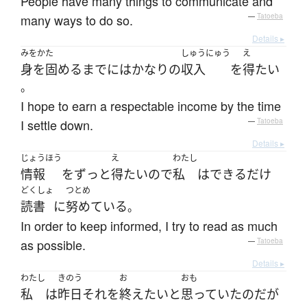
People have many things to communicate and
many ways to do so.
—
Tatoeba
Details ▸
みをかた
しゅうにゅう
え
身を固める
まで
には
かなり
の
収入
を
得
たい
。
I hope to earn a respectable income by the time
I settle down.
—
Tatoeba
Details ▸
じょうほう
え
わたし
情報
を
ずっと
得
たい
ので
私
は
できるだけ
どくしょ
つとめ
読書
に
努めている
。
In order to keep informed, I try to read as much
as possible.
—
Tatoeba
Details ▸
わたし
きのう
お
おも
私
は
昨日
それ
を
終え
たい
と
思っていた
のだ
が