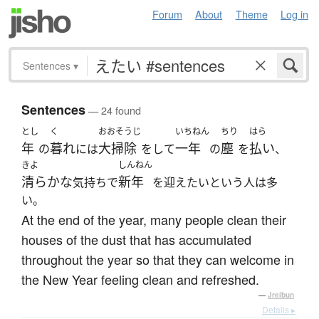
Forum
About
Theme
Log in
Sentences
▾
Sentences
— 24 found
とし
く
おおそうじ
いちねん
ちり
はら
年
暮れ
大掃除
一年
塵
払い
の
には
をして
の
を
、
きよ
しんねん
清らかな
新年
気持ちで
を迎えたいという人は多
い。
At the end of the year, many people clean their
houses of the dust that has accumulated
throughout the year so that they can welcome in
the New Year feeling clean and refreshed.
—
Jreibun
Details ▸