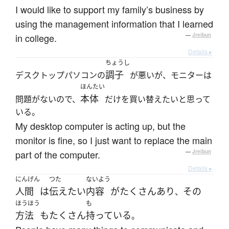
I would like to support my family’s business by
using the management information that I learned
in college.
—
Jreibun
Details ▸
ちょうし
調子
デスクトップパソコンの
が悪いが、モニターは
ほんたい
本体
問題がないので、
だけを買い替えたいと思って
いる。
My desktop computer is acting up, but the
monitor is fine, so I just want to replace the main
part of the computer.
—
Jreibun
Details ▸
にんげん
つた
ないよう
人間
は
伝え
たい
内容
が
たくさん
あり
その
、
ほうほう
も
方法
も
たくさん
持っている
。