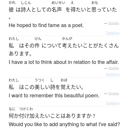
かれ
しじん
めいせい
え
おも
彼
は
詩人
として
の
名声
を
得
たい
と
思っていた
。
He hoped to find fame as a poet.
—
Tatoeba
Details ▸
わたし
けん
かんが
私
は
その
件
について
考え
たい
こと
が
たくさん
あります
。
I have a lot to think about in relation to the affair.
—
Tatoeba
Details ▸
わたし
うつく
し
おぼ
私
は
この
美しい
詩
を
覚え
たい
。
I want to remember this beautiful poem.
—
Tatoeba
Details ▸
なに
つけくわ
何か
付け加えたい
こと
は
あります
か
？
Would you like to add anything to what I've said?