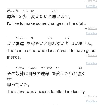
—
Tatoeba
Details ▸
げんこう
すこ
か
おも
原稿
を
少し
変え
たい
と
思います
。
I'd like to make some changes in the draft.
—
Tatoeba
Details ▸
ともだち
え
おも
もの
よい
友達
を
得
たい
と
思わない
者
は
いません
。
There is no one who doesn't want to have good
friends.
—
Tatoeba
Details ▸
どれい
じぶん
うんめい
か
つよ
その
奴隷
は
自分
の
運命
を
変え
たい
と
強く
おも
思っていた
。
The slave was anxious to alter his destiny.
—
Tatoeba
Details ▸