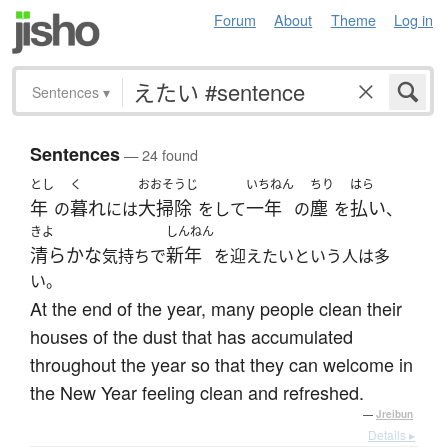
Forum
About
Theme
Log in
Sentences
▾
Sentences
— 24 found
とし
く
おおそうじ
いちねん
ちり
はら
年
暮れ
大掃除
一年
塵
払い
の
には
をして
の
を
、
きよ
しんねん
清らかな
新年
気持ちで
を迎えたいという人は多
い。
At the end of the year, many people clean their
houses of the dust that has accumulated
throughout the year so that they can welcome in
the New Year feeling clean and refreshed.
—
Jreibun
Details ▸