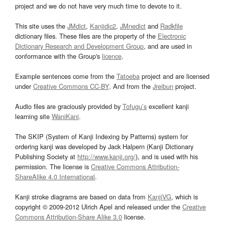
project and we do not have very much time to devote to it.
This site uses the
JMdict
,
Kanjidic2
,
JMnedict
and
Radkfile
dictionary files. These files are the property of the
Electronic
Dictionary Research and Development Group
, and are used in
conformance with the Group's
licence
.
Example sentences come from the
Tatoeba
project and are licensed
under
Creative Commons CC-BY
. And from the
Jreibun
project.
Audio files are graciously provided by
Tofugu’s
excellent kanji
learning site
WaniKani
.
The SKIP (System of Kanji Indexing by Patterns) system for
ordering kanji was developed by Jack Halpern (Kanji Dictionary
Publishing Society at
http://www.kanji.org/
), and is used with his
permission. The license is
Creative Commons Attribution-
ShareAlike 4.0 International
.
Kanji stroke diagrams are based on data from
KanjiVG
, which is
copyright © 2009-2012 Ulrich Apel and released under the
Creative
Commons Attribution-Share Alike 3.0
license.