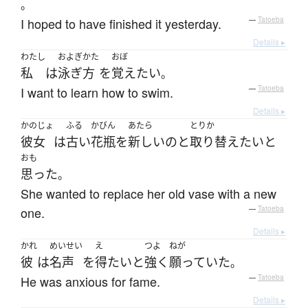
。
I hoped to have finished it yesterday.
—
Tatoeba
Details ▸
わたし
およぎかた
おぼ
私
は
泳ぎ方
を
覚え
たい
。
I want to learn how to swim.
—
Tatoeba
Details ▸
かのじょ
ふる
かびん
あたら
とりか
彼女
は
古い
花瓶
を
新しい
の
と
取り替え
たい
と
おも
思った
。
She wanted to replace her old vase with a new
one.
—
Tatoeba
Details ▸
かれ
めいせい
え
つよ
ねが
彼
は
名声
を
得
たい
と
強く
願っていた
。
He was anxious for fame.
—
Tatoeba
Details ▸