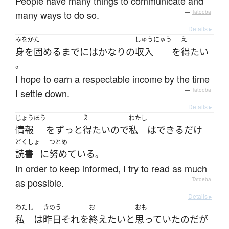
People have many things to communicate and
many ways to do so.
—
Tatoeba
Details ▸
みをかた
しゅうにゅう
え
身を固める
まで
には
かなり
の
収入
を
得
たい
。
I hope to earn a respectable income by the time
I settle down.
—
Tatoeba
Details ▸
じょうほう
え
わたし
情報
を
ずっと
得
たい
ので
私
は
できるだけ
どくしょ
つとめ
読書
に
努めている
。
In order to keep informed, I try to read as much
as possible.
—
Tatoeba
Details ▸
わたし
きのう
お
おも
私
は
昨日
それ
を
終え
たい
と
思っていた
のだ
が