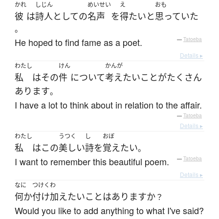
かれ
しじん
めいせい
え
おも
彼
は
詩人
として
の
名声
を
得
たい
と
思っていた
。
He hoped to find fame as a poet.
—
Tatoeba
Details ▸
わたし
けん
かんが
私
は
その
件
について
考え
たい
こと
が
たくさん
あります
。
I have a lot to think about in relation to the affair.
—
Tatoeba
Details ▸
わたし
うつく
し
おぼ
私
は
この
美しい
詩
を
覚え
たい
。
I want to remember this beautiful poem.
—
Tatoeba
Details ▸
なに
つけくわ
何か
付け加えたい
こと
は
あります
か
？
Would you like to add anything to what I've said?