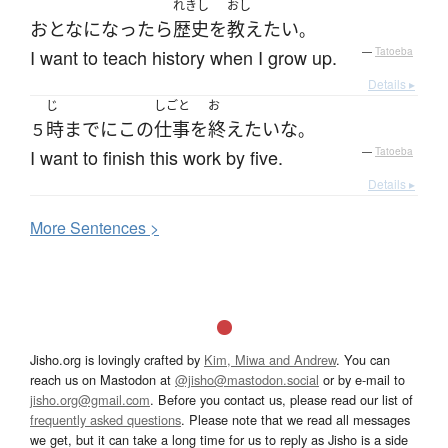
れきし
おし
おとな
になったら
歴史
を
教え
たい
。
I want to teach history when I grow up.
—
Tatoeba
Details ▸
じ
しごと
お
時
まで
に
この
仕事
を
終え
たい
な
５
。
I want to finish this work by five.
—
Tatoeba
Details ▸
More
S
entences >
Jisho.org is lovingly crafted by
Kim, Miwa and Andrew
. You can
reach us on Mastodon at
@jisho@mastodon.social
or by e-mail to
jisho.org@gmail.com
. Before you contact us, please read our list of
frequently asked questions
. Please note that we read all messages
we get, but it can take a long time for us to reply as Jisho is a side