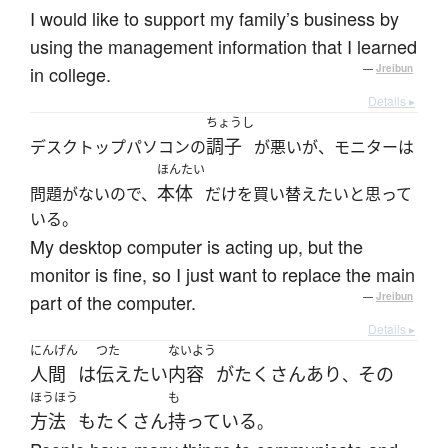
I would like to support my family’s business by
using the management information that I learned
in college.
—
Jreibun
Details ▸
ちょうし
調子
デスクトップパソコンの
が悪いが、モニターは
ほんたい
本体
問題がないので、
だけを買い替えたいと思って
いる。
My desktop computer is acting up, but the
monitor is fine, so I just want to replace the main
part of the computer.
—
Jreibun
Details ▸
にんげん
つた
ないよう
人間
は
伝え
たい
内容
が
たくさん
あり
その
、
ほうほう
も
方法
も
たくさん
持っている
。