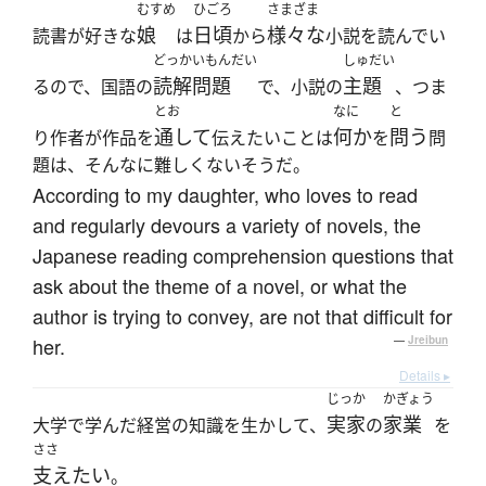
むすめ
ひごろ
さまざま
娘
日頃
様々な
読書が好きな
は
から
小説を読んでい
どっかいもんだい
しゅだい
読解問題
主題
るので、国語の
で、小説の
、つま
とお
なに
と
通して
何か
問う
り作者が作品を
伝えたいことは
を
問
題は、そんなに難しくないそうだ。
According to my daughter, who loves to read
and regularly devours a variety of novels, the
Japanese reading comprehension questions that
ask about the theme of a novel, or what the
author is trying to convey, are not that difficult for
her.
—
Jreibun
Details ▸
じっか
かぎょう
実家
家業
大学で学んだ経営の知識を生かして、
の
を
ささ
支えたい
。