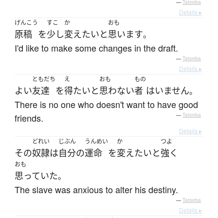
—
Tatoeba
Details ▸
げんこう
すこ
か
おも
原稿
を
少し
変え
たい
と
思います
。
I'd like to make some changes in the draft.
—
Tatoeba
Details ▸
ともだち
え
おも
もの
よい
友達
を
得
たい
と
思わない
者
は
いません
。
There is no one who doesn't want to have good
friends.
—
Tatoeba
Details ▸
どれい
じぶん
うんめい
か
つよ
その
奴隷
は
自分
の
運命
を
変え
たい
と
強く
おも
思っていた
。
The slave was anxious to alter his destiny.
—
Tatoeba
Details ▸