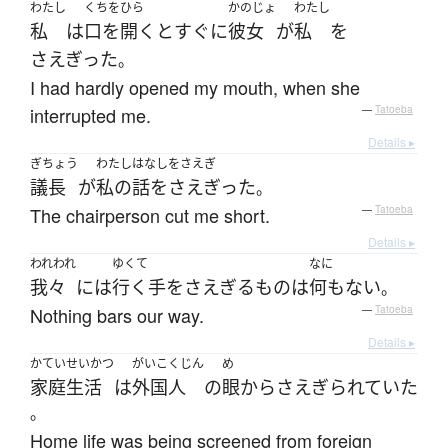
わたし
くちをひら
かのじょ
わたし
私
は
口を開く
と
すぐに
彼女
が
私
を
さえぎった
。
I had hardly opened my mouth, when she
interrupted me.
—
Tatoeba
Details ▸
ぎちょう
わたし
はなしをさえぎ
議長
が
私の
話をさえぎった
。
The chairperson cut me short.
—
Tatoeba
Details ▸
われわれ
ゆくて
なに
我々
には
行く手
を
さえぎる
もの
は
何もない
。
Nothing bars our way.
—
Tatoeba
Details ▸
かていせいかつ
がいこくじん
め
家庭生活
は
外国人
の
眼
から
さえぎられていた
。
Home life was being screened from foreign