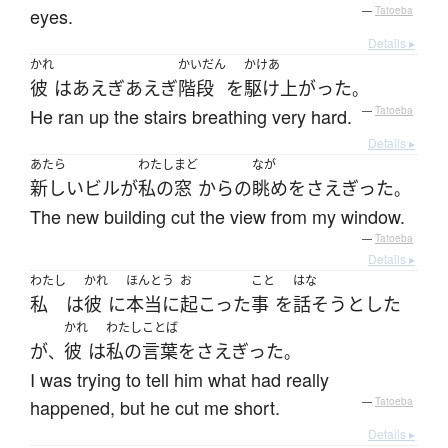
eyes.
—
Tatoeba
Details ▸
かれ
かいだん
かけあ
彼
は
あえぎあえぎ
階段
を
駆け上がった
。
He ran up the stairs breathing very hard.
—
Tatoeba
Details ▸
あたら
わたし
まど
なが
新しい
ビル
が
私の
窓
から
の
眺め
を
さえぎった
。
The new building cut the view from my window.
—
Tatoeba
Details ▸
わたし
かれ
ほんとう
お
こと
はな
私
は
彼
に
本当に
起こった
事
を
話そう
とした
かれ
わたし
ことば
が
彼
は
私の
言葉
を
さえぎった
、
。
I was trying to tell him what had really
happened, but he cut me short.
—
Tatoeba
Details ▸