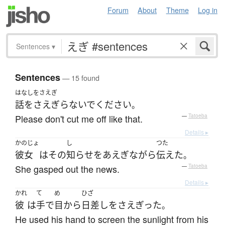
Forum
About
Theme
Log in
Sentences
▾
Sentences
— 15 found
はなしをさえぎ
話をさえぎらないで
ください
。
Please don't cut me off like that.
—
Tatoeba
Details ▸
かのじょ
し
つた
彼女
は
その
知らせ
を
あえぎ
ながら
伝えた
。
She gasped out the news.
—
Tatoeba
Details ▸
かれ
て
め
ひざ
彼
は
手
で
目
から
日差し
を
さえぎった
。
He used his hand to screen the sunlight from his