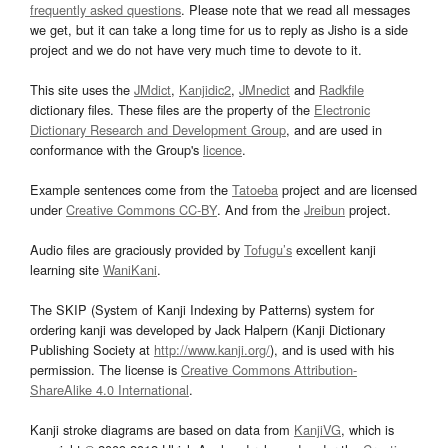
frequently asked questions
. Please note that we read all messages
we get, but it can take a long time for us to reply as Jisho is a side
project and we do not have very much time to devote to it.
This site uses the
JMdict
,
Kanjidic2
,
JMnedict
and
Radkfile
dictionary files. These files are the property of the
Electronic
Dictionary Research and Development Group
, and are used in
conformance with the Group's
licence
.
Example sentences come from the
Tatoeba
project and are licensed
under
Creative Commons CC-BY
. And from the
Jreibun
project.
Audio files are graciously provided by
Tofugu’s
excellent kanji
learning site
WaniKani
.
The SKIP (System of Kanji Indexing by Patterns) system for
ordering kanji was developed by Jack Halpern (Kanji Dictionary
Publishing Society at
http://www.kanji.org/
), and is used with his
permission. The license is
Creative Commons Attribution-
ShareAlike 4.0 International
.
Kanji stroke diagrams are based on data from
KanjiVG
, which is