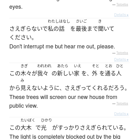
eyes.
—
Tatoeba
Details ▸
わたし
はなし
さいご
き
さえぎらないで
私の
話
を
最後まで
聞いて
ください
。
Don't interrupt me but hear me out, please.
—
Tatoeba
Details ▸
きぎ
われわれ
あたら
いえ
そと
とお
ひと
この
木々
が
我々
の
新しい
家
を
外
を
通る
人
、
み
から
見えない
ように
さえぎって
くれる
だろう
、
。
These trees will screen our new house from
public view.
—
Tatoeba
Details ▸
たいぼく
ひかり
この
大木
で
光
が
すっかり
さえぎられている
。
The light is completely blocked out by the big