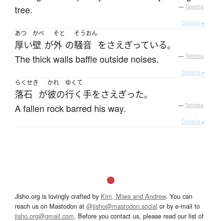
tree.
—
Tatoeba
Details ▸
あつ
かべ
そと
そうおん
厚い
壁
が
外
の
騒音
を
さえぎっている
。
The thick walls baffle outside noises.
—
Tatoeba
Details ▸
らくせき
かれ
ゆくて
落石
が
彼の
行く手
を
さえぎった
。
A fallen rock barred his way.
—
Tatoeba
Details ▸
Jisho.org is lovingly crafted by
Kim, Miwa and Andrew
. You can
reach us on Mastodon at
@jisho@mastodon.social
or by e-mail to
jisho.org@gmail.com
. Before you contact us, please read our list of