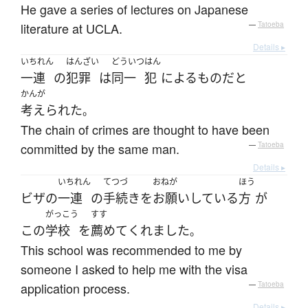
He gave a series of lectures on Japanese
literature at UCLA.
—
Tatoeba
Details ▸
いちれん
はんざい
どういつ
はん
一連
の
犯罪
は
同一
犯
による
もの
だ
と
かんが
考えられた
。
The chain of crimes are thought to have been
committed by the same man.
—
Tatoeba
Details ▸
いちれん
てつづ
おねが
ほう
ビザ
の
一連
の
手続き
を
お願い
している
方
が
がっこう
すす
この
学校
を
薦めて
くれました
。
This school was recommended to me by
someone I asked to help me with the visa
application process.
—
Tatoeba
Details ▸