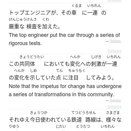
くるま
いちれん
トップ
エンジニア
が
その
車
に
一連
の
、
げんじゅう
けんさ
くわ
厳重な
検査
を
加えた
。
The top engineer put the car through a series of
rigorous tests.
—
Tatoeba
Details ▸
きょうどうたい
へんか
しげき
いちれん
この
共同体
において
も
変化
へ
の
刺激
が
一連
へんか
しめ
てん
ちゅうもく
の
変化
を
示していた
点
に
注目
して
みよう
。
Note that the impetus for change has undergone
a series of transformations in this community.
—
Tatoeba
Details ▸
きょう
つか
てつどう
ろせん
さまざま
それゆえ
今日
使われて
いる
鉄道
路線
は
様々な
、
りゆう
じだい
とうたつ
いちれん