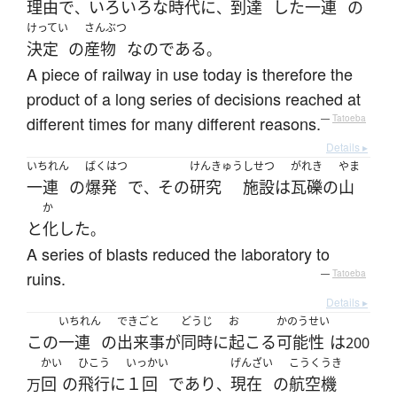
理由
で
いろいろな
時代
に
到達
した
一連
の
、
、
けってい
さんぶつ
決定
の
産物
なのである
。
A piece of railway in use today is therefore the
product of a long series of decisions reached at
different times for many different reasons.
—
Tatoeba
Details ▸
いちれん
ばくはつ
けんきゅう
しせつ
がれき
やま
一連
の
爆発
で
その
研究
施設
は
瓦礫
の
山
、
か
と
化した
。
A series of blasts reduced the laboratory to
ruins.
—
Tatoeba
Details ▸
いちれん
できごと
どうじ
お
かのうせい
この
一連
の
出来事
が
同時に
起こる
可能性
は
200
かい
ひこう
いっかい
げんざい
こうくうき
回
の
飛行
に
１回
であり
現在
の
航空機
万
、