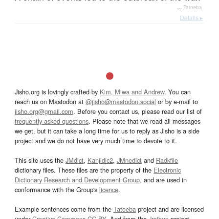
—
Tatoeba
Details ▸
Jisho.org is lovingly crafted by
Kim, Miwa and Andrew
. You can
reach us on Mastodon at
@jisho@mastodon.social
or by e-mail to
jisho.org@gmail.com
. Before you contact us, please read our list of
frequently asked questions
. Please note that we read all messages
we get, but it can take a long time for us to reply as Jisho is a side
project and we do not have very much time to devote to it.
This site uses the
JMdict
,
Kanjidic2
,
JMnedict
and
Radkfile
dictionary files. These files are the property of the
Electronic
Dictionary Research and Development Group
, and are used in
conformance with the Group's
licence
.
Example sentences come from the
Tatoeba
project and are licensed
under
Creative Commons CC-BY
. And from the
Jreibun
project.