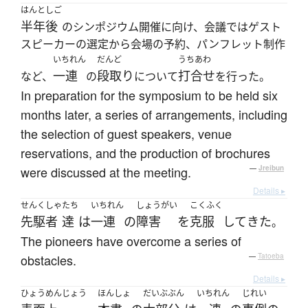
はんとしご
半年後
のシンポジウム開催に向け、会議ではゲスト
スピーカーの選定から会場の予約、パンフレット制作
いちれん
だんど
うちあわ
一連
段取り
打合せ
など、
の
について
を行った。
In preparation for the symposium to be held six
months later, a series of arrangements, including
the selection of guest speakers, venue
reservations, and the production of brochures
were discussed at the meeting.
—
Jreibun
Details ▸
せんくしゃ
たち
いちれん
しょうがい
こくふく
先駆者
達
は
一連
の
障害
を
克服
して
きた
。
The pioneers have overcome a series of
obstacles.
—
Tatoeba
Details ▸
ひょうめんじょう
ほんしょ
だいぶぶん
いちれん
じれい