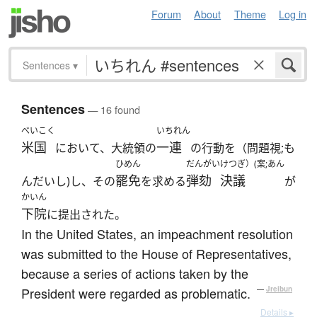
Forum
About
Theme
Log in
Sentences
▾
Sentences
— 16 found
べいこく
いちれん
米国
一連
において、大統領の
の行動を（問題視;も
ひめん
だんがい
けつぎ）(案;あん
罷免
弾劾
決議
んだいし)し、その
を求める
が
かいん
下院
に提出された。
In the United States, an impeachment resolution
was submitted to the House of Representatives,
because a series of actions taken by the
President were regarded as problematic.
—
Jreibun
Details ▸