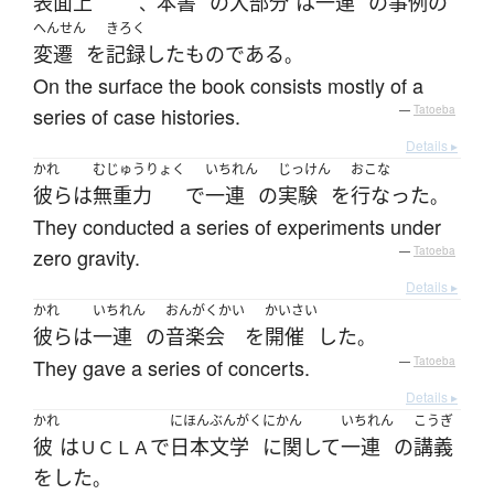
表面上
本書
の
大部分
は
一連
の
事例
の
、
へんせん
きろく
変遷
を
記録
した
ものである
。
On the surface the book consists mostly of a
series of case histories.
—
Tatoeba
Details ▸
かれ
むじゅうりょく
いちれん
じっけん
おこな
彼ら
は
無重力
で
一連
の
実験
を
行なった
。
They conducted a series of experiments under
zero gravity.
—
Tatoeba
Details ▸
かれ
いちれん
おんがくかい
かいさい
彼ら
は
一連
の
音楽会
を
開催
した
。
They gave a series of concerts.
—
Tatoeba
Details ▸
かれ
にほんぶんがく
にかん
いちれん
こうぎ
彼
は
で
日本文学
に関して
一連
の
講義
ＵＣＬＡ
を
した
。