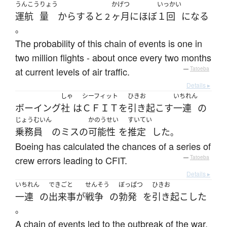
うんこう
りょう
かげつ
いっかい
運航
量
からすると
ヶ月
に
ほぼ
１回
になる
２
。
The probability of this chain of events is one in
two million flights - about once every two months
at current levels of air traffic.
—
Tatoeba
Details ▸
しゃ
シーフィット
ひきお
いちれん
ボーイング
社
は
ＣＦＩＴ
を
引き起こす
一連
の
じょうむいん
かのうせい
すいてい
乗務員
の
ミス
の
可能性
を
推定
した
。
Boeing has calculated the chances of a series of
crew errors leading to CFIT.
—
Tatoeba
Details ▸
いちれん
できごと
せんそう
ぼっぱつ
ひきお
一連
の
出来事
が
戦争
の
勃発
を
引き起こした
。
A chain of events led to the outbreak of the war.