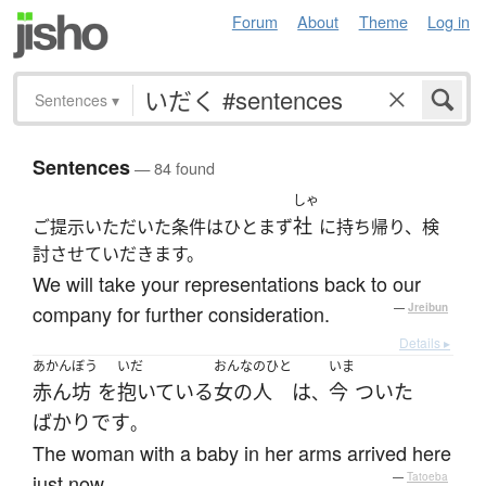
Forum
About
Theme
Log in
Sentences
▾
Sentences
— 84 found
しゃ
社
ご提示いただいた条件はひとまず
に持ち帰り、検
討させていだきます。
We will take your representations back to our
company for further consideration.
—
Jreibun
Details ▸
あかんぼう
いだ
おんなのひと
いま
赤ん坊
を
抱いている
女の人
は
今
ついた
、
ばかり
です
。
The woman with a baby in her arms arrived here
just now.
—
Tatoeba