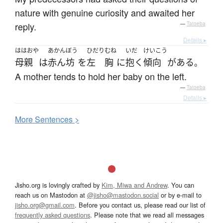
nature with genuine curiosity and awaited her
reply.
—
Tatoeba
Details ▸
ははおや
あかんぼう
ひだり
むね
いだ
けいこう
母親
は
赤ん坊
を
左
胸
に
抱く
傾向
が
ある
。
A mother tends to hold her baby on the left.
—
Tatoeba
Details ▸
More
S
entences >
Jisho.org is lovingly crafted by
Kim, Miwa and Andrew
. You can
reach us on Mastodon at
@jisho@mastodon.social
or by e-mail to
jisho.org@gmail.com
. Before you contact us, please read our list of
frequently asked questions
. Please note that we read all messages