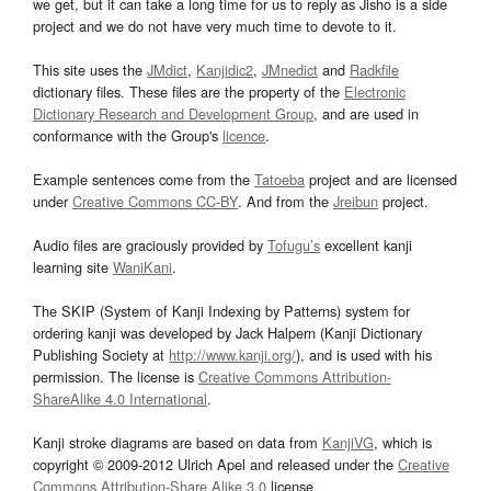
we get, but it can take a long time for us to reply as Jisho is a side
project and we do not have very much time to devote to it.
This site uses the
JMdict
,
Kanjidic2
,
JMnedict
and
Radkfile
dictionary files. These files are the property of the
Electronic
Dictionary Research and Development Group
, and are used in
conformance with the Group's
licence
.
Example sentences come from the
Tatoeba
project and are licensed
under
Creative Commons CC-BY
. And from the
Jreibun
project.
Audio files are graciously provided by
Tofugu’s
excellent kanji
learning site
WaniKani
.
The SKIP (System of Kanji Indexing by Patterns) system for
ordering kanji was developed by Jack Halpern (Kanji Dictionary
Publishing Society at
http://www.kanji.org/
), and is used with his
permission. The license is
Creative Commons Attribution-
ShareAlike 4.0 International
.
Kanji stroke diagrams are based on data from
KanjiVG
, which is
copyright © 2009-2012 Ulrich Apel and released under the
Creative
Commons Attribution-Share Alike 3.0
license.