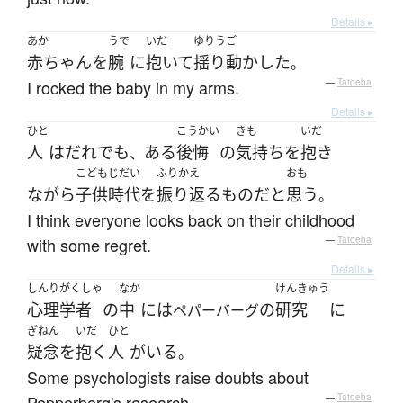
Details ▸
あか
うで
いだ
ゆりうご
赤ちゃん
を
腕
に
抱いて
揺り動かした
。
I rocked the baby in my arms.
—
Tatoeba
Details ▸
ひと
こうかい
きも
いだ
人
は
だれ
でも
ある
後悔
の
気持ち
を
抱き
、
こどもじだい
ふりかえ
おも
ながら
子供時代
を
振り返る
もの
だ
と
思う
。
I think everyone looks back on their childhood
with some regret.
—
Tatoeba
Details ▸
しんりがくしゃ
なか
けんきゅう
心理学者
の
中
には
の
研究
に
ペパーバーグ
ぎねん
いだ
ひと
疑念
を
抱く
人
が
いる
。
Some psychologists raise doubts about
Pepperberg's research.
—
Tatoeba