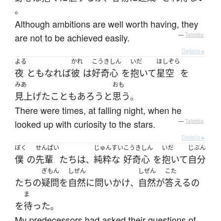
。
Although ambitions are well worth having, they
are not to be achieved easily.
—
Tatoeba
Details ▸
よる
かれ
こうきしん
いだ
ほしぞら
夜
と
も
なれば
彼
は
好奇心
を
抱いて
星空
を
みあ
おも
見上げた
こと
も
あろう
と
思う
。
There were times, at falling night, when he
looked up with curiosity to the stars.
—
Tatoeba
Details ▸
ぼく
せんぱい
じゅんすい
こうきしん
いだ
じぶん
僕
の
先輩
たち
は
純粋な
好奇心
を
抱いて
自分
、
ぎもん
しぜん
しぜん
こた
たち
の
疑問
を
自然に
問いかけ
自然
が
答える
の
、
ま
を
待った
。
My predecessors had asked their questions of