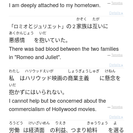
I am deeply attached to my hometown.
—
Tatoeba
Details ▸
かぞく
たが
と
の
家族
は
互いに
「ロミオ
ジュリエット」
２
あくかんじょう
いだ
悪感情
を
抱いていた
。
There was bad blood between the two families
in "Romeo and Juliet".
—
Tatoeba
Details ▸
わたし
ハリウッドえいが
しょうぎょうしゅぎ
けねん
私
は
ハリウッド映画
の
商業主義
に
懸念
を
いだ
抱かず
には
いられない
。
I cannot help but be concerned about the
commercialism of Hollywood movies.
—
Tatoeba
Details ▸
ろうどう
けいざいめん
りえき
きゅうりょう
よ
労働
は
経済面
の
利益
つまり
給料
を
選る
、