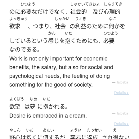
ひつよう
しゃかいてき
およ
しんりてき
のに
必要な
だけでなく
社会的
及び
心理的
、
よっきゅう
しゃかい
りえき
なに
欲求
つまり
社会
の
利益
の
ために
何か
を
、
、
かん
いだ
ひつよう
している
という
感じ
を
抱く
ために
も
必要
、
なのである
。
Work is not only important for economic
benefits, the salary, but also for social and
psychological needs, the feeling of doing
something for the good of society.
—
Tatoeba
Details ▸
よくぼう
ゆめ
いだ
欲望
は
夢
に
抱かれる
。
Desire is embraced in a dream.
—
Tatoeba
Details ▸
やしん
いだ
あたい
ようい
たっせい
え
野心
は
抱く
に
値する
が
容易
に
達成
され
得ない
、