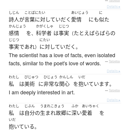
—
Tatoeba
Details ▸
しじん
ことば
にたい
あいじょう
に
詩人
が
言葉
に対して
いだく
愛情
にも
似た
かんじょう
かがくしゃ
じじつ
感情
を
科学者
は
事実
たとえ
ばらばらの
、
（
じじつ
にたい
事実
であれ
に対して
いだく
）
。
The scientist has a love of facts, even isolated
facts, similar to the poet's love of words.
—
Tatoeba
Details ▸
わたし
びじゅつ
ひじょう
かんしん
いだ
私
は
美術
に
非常な
関心
を
抱いています
。
I am deeply interested in art.
—
Tatoeba
Details ▸
わたし
じぶん
うまれこきょう
ふか
あいちゃく
私
は
自分
の
生まれ故郷
に
深い
愛着
を
いだ
抱いている
。