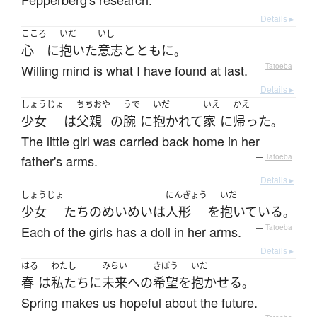
Details ▸
こころ
いだ
いし
心
に
抱いた
意志
とともに
。
Willing mind is what I have found at last.
—
Tatoeba
Details ▸
しょうじょ
ちちおや
うで
いだ
いえ
かえ
少女
は
父親
の
腕
に
抱かれて
家
に
帰った
。
The little girl was carried back home in her
father's arms.
—
Tatoeba
Details ▸
しょうじょ
にんぎょう
いだ
少女
たち
の
めいめい
は
人形
を
抱いている
。
Each of the girls has a doll in her arms.
—
Tatoeba
Details ▸
はる
わたし
みらい
きぼう
いだ
春
は
私たち
に
未来
へ
の
希望
を
抱かせる
。
Spring makes us hopeful about the future.