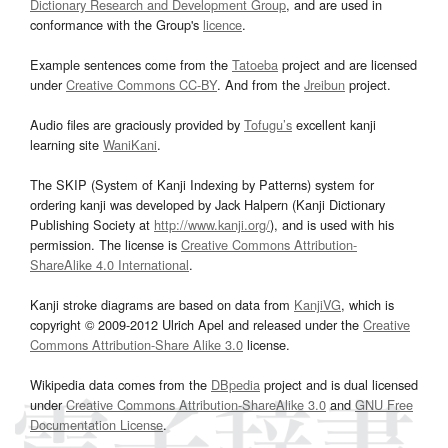
Dictionary Research and Development Group
, and are used in
conformance with the Group's
licence
.
Example sentences come from the
Tatoeba
project and are licensed
under
Creative Commons CC-BY
. And from the
Jreibun
project.
Audio files are graciously provided by
Tofugu’s
excellent kanji
learning site
WaniKani
.
The SKIP (System of Kanji Indexing by Patterns) system for
ordering kanji was developed by Jack Halpern (Kanji Dictionary
Publishing Society at
http://www.kanji.org/
), and is used with his
permission. The license is
Creative Commons Attribution-
ShareAlike 4.0 International
.
Kanji stroke diagrams are based on data from
KanjiVG
, which is
copyright © 2009-2012 Ulrich Apel and released under the
Creative
Commons Attribution-Share Alike 3.0
license.
Wikipedia data comes from the
DBpedia
project and is dual licensed
under
Creative Commons Attribution-ShareAlike 3.0
and
GNU Free
Documentation License
.