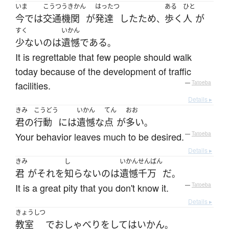
いま
こうつうきかん
はったつ
ある
ひと
今では
交通機関
が
発達
した
ため
歩く
人
が
、
すく
いかん
少ない
の
は
遺憾
である
。
It is regrettable that few people should walk
today because of the development of traffic
facilities.
—
Tatoeba
Details ▸
きみ
こうどう
いかん
てん
おお
君の
行動
には
遺憾な
点
が
多い
。
Your behavior leaves much to be desired.
—
Tatoeba
Details ▸
きみ
し
いかんせんばん
君
が
それ
を
知らない
の
は
遺憾千万
だ
。
It is a great pity that you don't know it.
—
Tatoeba
Details ▸
きょうしつ
教室
で
おしゃべり
を
して
は
いかん
。