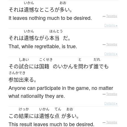
いかん
おお
それ
は
遺憾な
ところ
が
多い
。
It leaves nothing much to be desired.
—
Tatoeba
Details ▸
いかん
ほんとう
それ
は
遺憾
ながら
本当
だ
。
That, while regrettable, is true.
—
Tatoeba
Details ▸
しあい
こくせき
と
だれ
その
試合
には
国籍
の
いかん
を
問わず
誰でも
さんか
でき
参加
出来る
。
Anyone can participate in the game, no matter
what nationality they are.
—
Tatoeba
Details ▸
けっか
いかん
てん
おお
この
結果
には
遺憾な
点
が
多い
。
This result leaves much to be desired.
—
Tatoeba