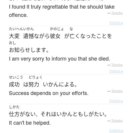
I found it truly regrettable that he should take
offence.
—
Tatoeba
Details ▸
たいへん
いかん
かのじょ
な
大変
遺憾
ながら
彼女
が
亡くなった
こと
を
おし
お知らせ
します
。
I am very sorry to inform you that she died.
—
Tatoeba
Details ▸
せいこう
どりょく
成功
は
努力
いかんによる
。
Success depends on your efforts.
—
Tatoeba
Details ▸
しかた
仕方がない
それ
は
いかんとも
しがたい
、
。
It can't be helped.
—
Tatoeba
Details ▸