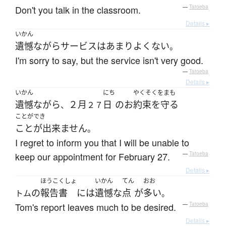
Don't you talk in the classroom.
—
Tatoeba
Details ▸
いかん
遺憾
ながら
サービス
は
あまり
よくない
。
I'm sorry to say, but the service isn't very good.
—
Tatoeba
Details ▸
いかん
にち
やくそくをまも
遺憾
ながら
２月
日
の
お
約束を守る
、
２７
ことができ
ことが出来ません
。
I regret to inform you that I will be unable to
keep our appointment for February 27.
—
Tatoeba
Details ▸
ほうこくしょ
いかん
てん
おお
の
報告書
には
遺憾な
点
が
多い
トム
。
Tom's report leaves much to be desired.
—
Tatoeba
Details ▸