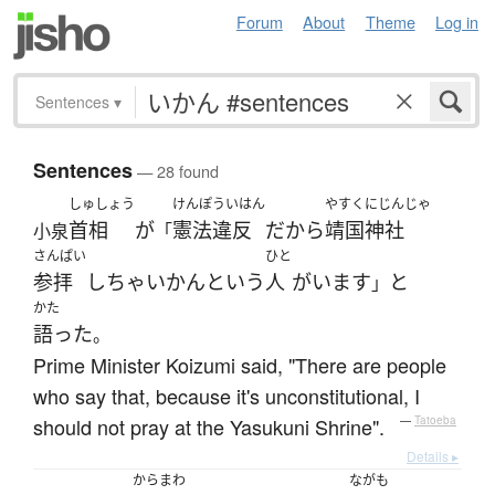
Forum
About
Theme
Log in
Sentences
▾
Sentences
— 28 found
しゅしょう
けんぽういはん
やすくにじんじゃ
首相
が
憲法違反
だ
から
靖国神社
小泉
「
さんぱい
ひと
参拝
し
ちゃいかん
と
いう
人
が
います
と
」
かた
語った
。
Prime Minister Koizumi said, "There are people
who say that, because it's unconstitutional, I
should not pray at the Yasukuni Shrine".
—
Tatoeba
Details ▸
からまわ
ながも