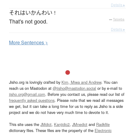
Details ▸
それ
は
いかん
わい
！
That's not good.
—
Tatoeba
Details ▸
More
S
entences >
Jisho.org is lovingly crafted by
Kim, Miwa and Andrew
. You can
reach us on Mastodon at
@jisho@mastodon.social
or by e-mail to
jisho.org@gmail.com
. Before you contact us, please read our list of
frequently asked questions
. Please note that we read all messages
we get, but it can take a long time for us to reply as Jisho is a side
project and we do not have very much time to devote to it.
This site uses the
JMdict
,
Kanjidic2
,
JMnedict
and
Radkfile
dictionary files. These files are the property of the
Electronic