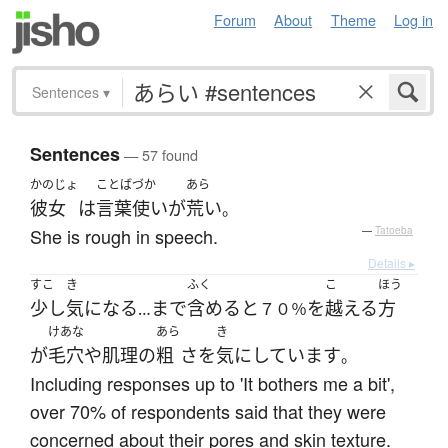
Forum
About
Theme
Log in
Sentences
▾
Sentences
— 57 found
かのじょ
ことばづか
あら
彼女
は
言葉使い
が
荒い
。
She is rough in speech.
—
Tatoeba
Details ▸
すこ
き
ふく
こ
ほう
少し
気
になる
まで
含める
と
を
越える
方
…
７０％
けあな
あら
き
が
毛穴
や
肌理
の
粗
さ
を
気にしています
。
Including responses up to 'It bothers me a bit',
over 70% of respondents said that they were
concerned about their pores and skin texture.