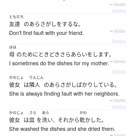
—
Tatoeba
Details ▸
ともだち
友達
の
あらさがし
を
する
な
。
Don't find fault with your friend.
—
Tatoeba
Details ▸
はは
母
の
ために
ときどき
さらあらい
を
します
。
I sometimes do the dishes for my mother.
—
Tatoeba
Details ▸
かのじょ
りんじん
彼女
は
隣人
の
あらさがし
ばかり
している
。
She is always finding fault with her neighbors.
—
Tatoeba
Details ▸
かのじょ
さら
あら
かわ
彼女
は
皿
を
洗い
それから
乾かした
、
。
She washed the dishes and she dried them.
—
Tatoeba