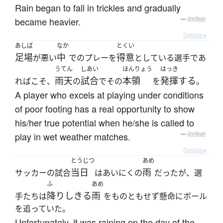
Rain began to fall in trickles and gradually
became heavier.
—
Jreibun
Details ▸
あしば
なか
とくい
足場
中
得意
が悪い
でのプレーを
としている選手であ
うてん
しあい
ほんりょう
はっき
雨天
試合
本領
発揮する
ればこそ、
の
でその
を
。
A player who excels at playing under conditions
of poor footing has a real opportunity to show
his/her true potential when he/she is called to
play in wet weather matches.
—
Jreibun
Details ▸
とうじつ
あめ
当日
雨
サッカーの試合
はあいにくの
だったが、選
ふ
あめ
降りしきる
雨
手たちは
をものともせず懸命にボール
を追っていた。
Unfortunately, it was raining on the day of the