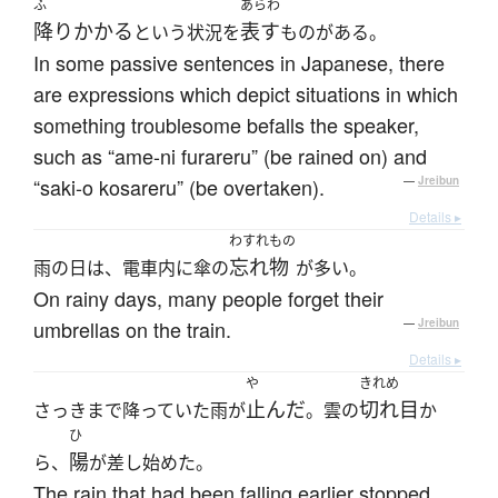
ふ
あらわ
降りかかる
表す
という状況を
ものがある。
In some passive sentences in Japanese, there
are expressions which depict situations in which
something troublesome befalls the speaker,
such as “ame-ni furareru” (be rained on) and
“saki-o kosareru” (be overtaken).
—
Jreibun
Details ▸
わすれもの
忘れ物
雨の日は、電車内に傘の
が多い。
On rainy days, many people forget their
umbrellas on the train.
—
Jreibun
Details ▸
や
きれめ
止んだ
切れ目
さっきまで降っていた雨が
。雲の
か
ひ
陽
ら、
が差し始めた。
The rain that had been falling earlier stopped.