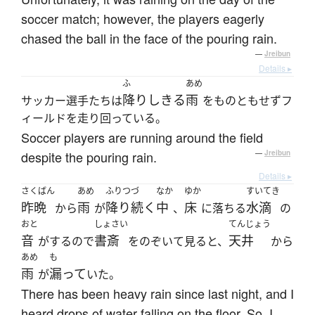
soccer match; however, the players eagerly
chased the ball in the face of the pouring rain.
—
Jreibun
Details ▸
ふ
あめ
降りしきる
雨
サッカー選手たちは
をものともせずフ
ィールドを走り回っている。
Soccer players are running around the field
despite the pouring rain.
—
Jreibun
Details ▸
さくばん
あめ
ふりつづ
なか
ゆか
すいてき
昨晩
雨
降り続く
中
床
水滴
から
が
、
に落ちる
の
おと
しょさい
てんじょう
音
書斎
天井
がするので
をのぞいて見ると、
から
あめ
も
雨
漏って
が
いた。
There has been heavy rain since last night, and I
heard drops of water falling on the floor. So, I