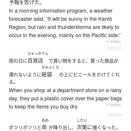
予報
告げた
を
。
In a morning information program, a weather
forecaster said, “It will be sunny in the Kantō
Region, but rain and thunderstorms are likely to
occur in the evening, mainly on the Pacific side.”
—
Jreibun
Details ▸
ひゃっかてん
百貨店
雨の日に
で買い物をすると、買った商品が
かみぶくろ
紙袋
濡れないように
の上にビニールをかけてくれ
る。
When you shop at a department store on a rainy
day, they put a plastic cover over the paper bags
to keep the items you buy dry.
—
Jreibun
Details ▸
あめ
しだい
雨
次第に
ポツリポツリと
が降り出し、
強くなった。