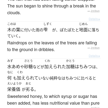
The sun began to shine through a break in the
clouds.
—
Jreibun
Details ▸
このは
しずく
じめん
木の葉
雫
地面
に付いた雨の
が、ぽたぽたと
に落ち
ていく。
Raindrops on the leaves of the trees are falling
to the ground in dribbles.
—
Jreibun
Details ▸
みず
さとう
くわ
かとう
水あめ
砂糖
加えられた
加糖はちみつ
や
などが
は、
なに
くわ
何
加えられて
も
いない純粋なはちみつに比べると
えいようか
おと
栄養価
劣る
が
。
Sweetened honey, to which syrup or sugar has
been added, has less nutritional value than pure