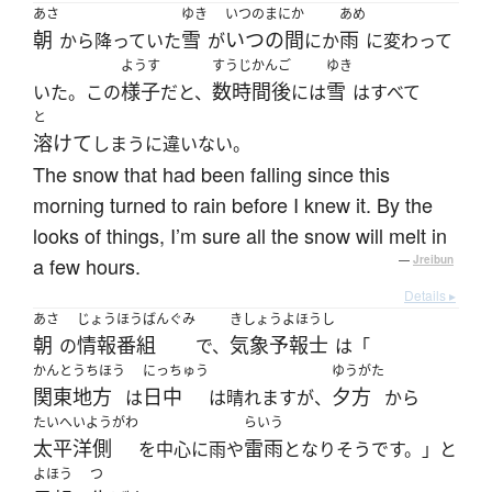
あさ
ゆき
いつのまにか
あめ
朝
雪
いつの間
雨
から降っていた
が
にか
に変わって
ようす
すうじかんご
ゆき
様子
数時間後
雪
いた。この
だと、
には
はすべて
と
溶けて
しまうに違いない。
The snow that had been falling since this
morning turned to rain before I knew it. By the
looks of things, I’m sure all the snow will melt in
a few hours.
—
Jreibun
Details ▸
あさ
じょうほうばんぐみ
きしょうよほうし
朝
情報番組
気象予報士
の
で、
は「
かんとうちほう
にっちゅう
ゆうがた
関東地方
日中
夕方
は
は晴れますが、
から
たいへいようがわ
らいう
太平洋側
雷雨
を中心に雨や
となりそうです。」と
よほう
つ