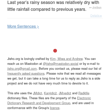
Last year’s rainy season was relatively dry with
little rainfall compared to previous years.
—
Jreibun
Details ▸
More
S
entences >
Jisho.org is lovingly crafted by
Kim, Miwa and Andrew
. You can
reach us on Mastodon at
@jisho@mastodon.social
or by e-mail to
jisho.org@gmail.com
. Before you contact us, please read our list of
frequently asked questions
. Please note that we read all messages
we get, but it can take a long time for us to reply as Jisho is a side
project and we do not have very much time to devote to it.
This site uses the
JMdict
,
Kanjidic2
,
JMnedict
and
Radkfile
dictionary files. These files are the property of the
Electronic
Dictionary Research and Development Group
, and are used in
conformance with the Group's
licence
.