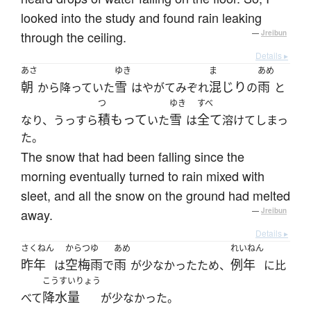
looked into the study and found rain leaking
through the ceiling.
—
Jreibun
Details ▸
あさ
ゆき
ま
あめ
朝
雪
混じり
雨
から降っていた
はやがてみぞれ
の
と
つ
ゆき
すべ
積もって
雪
全て
なり、うっすら
いた
は
溶けてしまっ
た。
The snow that had been falling since the
morning eventually turned to rain mixed with
sleet, and all the snow on the ground had melted
away.
—
Jreibun
Details ▸
さくねん
からつゆ
あめ
れいねん
昨年
空梅雨
雨
例年
は
で
が少なかったため、
に比
こうすいりょう
降水量
べて
が少なかった。