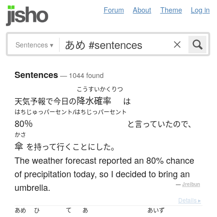
Forum
About
Theme
Log in
Sentences
▾
Sentences
— 1044 found
こうすいかくりつ
降水確率
天気予報で今日の
は
はちじゅっパーセント/はちじっパーセント
80％
と言っていたので、
かさ
傘
を持って行くことにした。
The weather forecast reported an 80% chance
of precipitation today, so I decided to bring an
umbrella.
—
Jreibun
Details ▸
あめ
ひ
て
あ
あいず