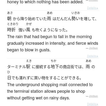
honey to which nothing has been added.
—
Jreibun
Details ▸
あさ
あめ
いきお
朝
雨
勢い
から降り始めていた
はだんだん
を増して、
ときおり
かぜ
時折
風
強い
も吹くようになった。
The rain that had begun to fall in the morning
gradually increased in intensity, and fierce winds
began to blow in gusts.
—
Jreibun
Details ▸
えき
ちか
あめ
駅
地下
雨
ターミナル
に接続する
の商店街では、
の
ひ
日
でも濡れずに買い物をすることができる。
The underground shopping mall connected to
the terminal station allows people to shop
without getting wet on rainy days.
—
Jreibun
Details ▸