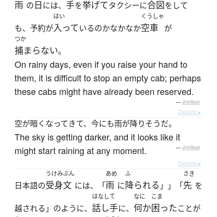
雨
日
手
挙げて
合図
の
には、
を
タクシーに
をして
はい
くうしゃ
入って
空車
も、予約が
いるのかなかなか
が
つか
捕まらない
。
On rainy days, even if you raise your hand to
them, it is difficult to stop an empty cab; perhaps
these cabs might have already been reserved.
—
Jreibun
Details ▸
空が暗くなってきて、今にも雨が降りそうだ。
The sky is getting darker, and it looks like it
might start raining at any moment.
—
Jreibun
Details ▸
うけみぶん
あめ
ふ
さき
受身文
雨
降られる
先
日本語の
には、「
に
」」「
を
はなして
なに
こま
話し手
何か
困った
越される」のように、
に、
ことが