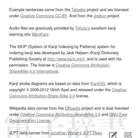
Example sentences come from the
Tatoeba
project and are licensed
under
Creative Commons CC-BY
. And from the
Jreibun
project.
Audio files are graciously provided by
Tofugu’s
excellent kanji
learning site
WaniKani
.
The SKIP (System of Kanji Indexing by Patterns) system for
ordering kanji was developed by Jack Halpern (Kanji Dictionary
Publishing Society at
http://www.kanji.org/
), and is used with his
permission. The license is
Creative Commons Attribution-
ShareAlike 4.0 International
.
Kanji stroke diagrams are based on data from
KanjiVG
, which is
copyright © 2009-2012 Ulrich Apel and released under the
Creative
Commons Attribution-Share Alike 3.0
license.
Wikipedia data comes from the
DBpedia
project and is dual licensed
under
Creative Commons Attribution-ShareAlike 3.0
and
GNU Free
Documentation License
.
JLPT data comes from
Jonathan Waller‘s
JLPT Resources
page.