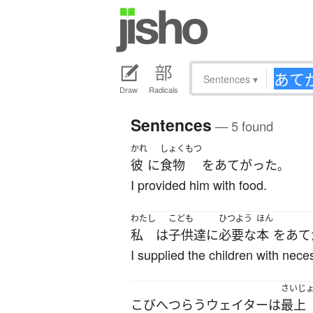
Sentences
▾
Draw
Radicals
Sentences
— 5 found
かれ
しょくもつ
彼
に
食物
を
あてがった
。
I provided him with food.
わたし
こども
ひつよう
ほん
私
は
子供達
に
必要な
本
を
あて
I supplied the children with nec
さいじ
こびへつらう
ウェイター
は
最上