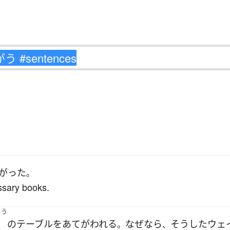
がった
。
essary books.
ょう
の
テーブル
を
あてがわれる
なぜなら
そうした
ウェ
。
、