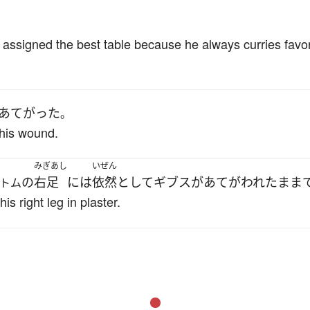
 assigned the best table because he always curries favo
あてがった
。
 his wound.
みぎあし
いぜん
の
右足
には
依然として
ギブス
が
あてがわれた
まま
トム
s right leg in plaster.