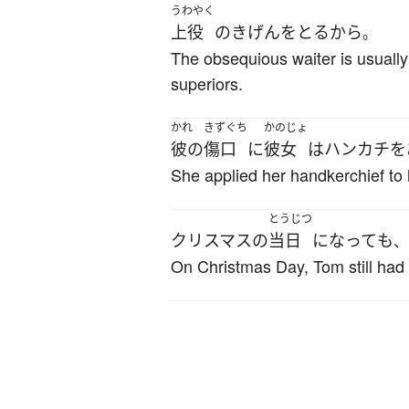
うわやく
上役
の
きげんをとる
から
。
The obsequious waiter is usually
superiors.
かれ
きずぐち
かのじょ
彼の
傷口
に
彼女
は
ハンカチ
を
She applied her handkerchief to
とうじつ
クリスマス
の
当日
になって
も
、
On Christmas Day, Tom still had hi