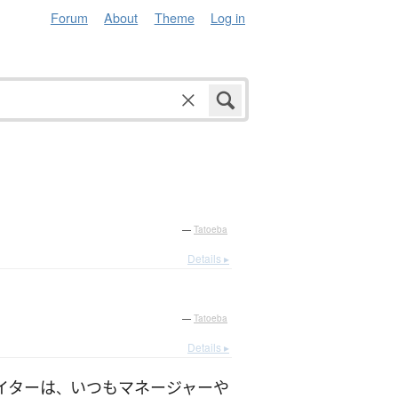
Forum
About
Theme
Log in
—
Tatoeba
Details ▸
—
Tatoeba
Details ▸
イター
は
いつも
マネージャー
や
、