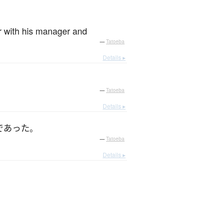
r with his manager and
—
Tatoeba
Details ▸
—
Tatoeba
Details ▸
であった
。
—
Tatoeba
Details ▸