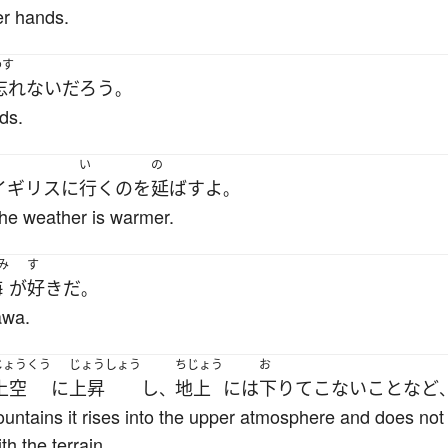
er hands.
わす
忘れない
だろう
。
ds.
い
の
イギリス
に
行く
の
を
延ばす
よ
。
l the weather is warmer.
み
す
海
が
好き
だ
。
awa.
じょうくう
じょうしょう
ちじょう
お
上空
に
上昇
し
地上
には
下りて
こない
こと
など
、
ntains it rises into the upper atmosphere and does not fa
h the terrain.