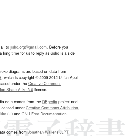
ail to
jisho.org@gmail.com
. Before you
 long time for us to reply as Jisho is a side
troke diagrams are based on data from
G
, which is copyright © 2009-2012 Ulrich Apel
leased under the
Creative Commons
tion-Share Alike 3.0
license.
dia data comes from the
DBpedia
project and
 licensed under
Creative Commons Attribution-
ike 3.0
and
GNU Free Documentation
e
.
ata comes from
Jonathan Waller‘s
JLPT