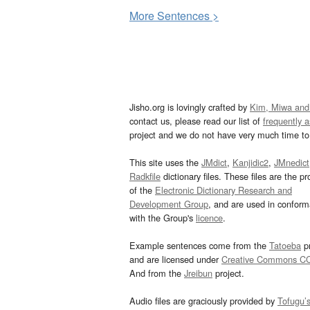
More
S
entences >
Jisho.org is lovingly crafted by
Kim, Miwa and
contact us, please read our list of
frequently 
project and we do not have very much time to 
This site uses the
JMdict
,
Kanjidic2
,
JMnedict
Radkfile
dictionary files. These files are the pr
of the
Electronic Dictionary Research and
Development Group
, and are used in confor
with the Group's
licence
.
Example sentences come from the
Tatoeba
pr
and are licensed under
Creative Commons C
And from the
Jreibun
project.
Audio files are graciously provided by
Tofugu’