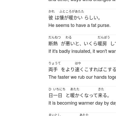
かれ
ふところがあたた
彼
は
懐が暖かい
らしい
。
He seems to have a fat purse.
だんねつ
わる
だんぼう
断熱
が
悪い
と
いくら
暖房
し
、
If it's badly insulated, it won't
りょうて
はや
両手
を
より
速く
こすれば
こす
The faster we rub our hands toge
ひ
いちにち
あたた
きた
日
一日
と
暖かく
なって
来る
。
It is becoming warmer day by da
まいとし
あたた