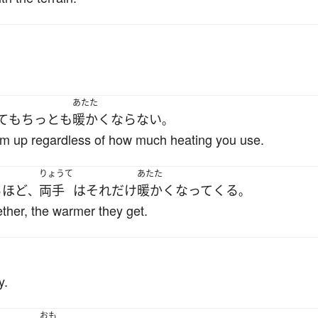
あたた
て
も
ちっとも
暖かく
ならない
。
 warm up regardless of how much heating you use.
りょうて
あたた
る
ほど
両手
は
それだけ
暖かく
なって
くる
、
。
ther, the warmer they get.
y.
おも