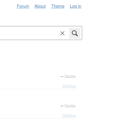
Forum
About
Theme
Log in
—
Tatoeba
Details ▸
—
Tatoeba
Details ▸