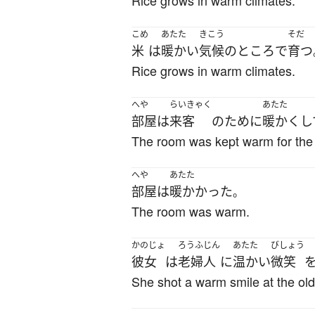
Rice grows in warm climates.
こめ
あたた
きこう
そだ
米
は
暖かい
気候
の
ところ
で
育つ
Rice grows in warm climates.
へや
らいきゃく
あたた
部屋
は
来客
の
ために
暖かく
し
The room was kept warm for the
へや
あたた
部屋
は
暖かかった
。
The room was warm.
かのじょ
ろうふじん
あたた
びしょう
彼女
は
老婦人
に
温かい
微笑
She shot a warm smile at the old