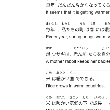
毎年
だんだん
暖かく
なって
く
It seems that it is getting warm
まいとし
わたし
まち
はる
あ
毎年
私たち
の
町
は
春
には
暖
、
Every year, spring brings warm w
はは
あかんぼう
じぶ
母
ウサギ
は
赤ん坊
たち
を
自
、
A mother rabbit keeps her babie
こめ
あたた
くに
米
は
暖かい
国
で
できる
。
Rice grows in warm countries.
こめ
あたた
きこう
した
せいちょう
米
は
暖かい
気候
の
下
で
成長