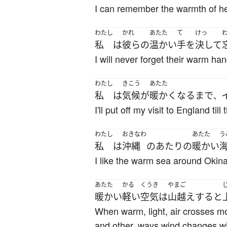
I can remember the warmth of h
わたし
かれ
あたた
て
けっ
私
は
彼らの
温かい
手
を
決して
I will never forget their warm han
わたし
きこう
あたた
私
は
気候
が
暖かく
なる
まで
、
I'll put off my visit to England til
わたし
おきなわ
あたた
う
私
は
沖縄
の
あたり
の
暖かい
I like the warm sea around Okin
あたた
かる
くうき
やまご
暖かい
軽い
空気
は
山越え
する
と
When warm, light, air crosses mou
and other, ways wind changes wit