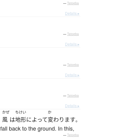
—
Tatoeba
Details ▸
—
Tatoeba
Details ▸
—
Tatoeba
Details ▸
—
Tatoeba
Details ▸
かぜ
ちけい
か
風
は
地形
によって
変わります
、
。
ll back to the ground. In this,
—
Tatoeba