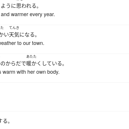
る
よう
に
思われる
。
er and warmer every year.
たた
てんき
かい
天気
になる
。
eather to our town.
ん
あたた
分
の
からだ
で
暖かく
している
。
s warm with her own body.
する
。