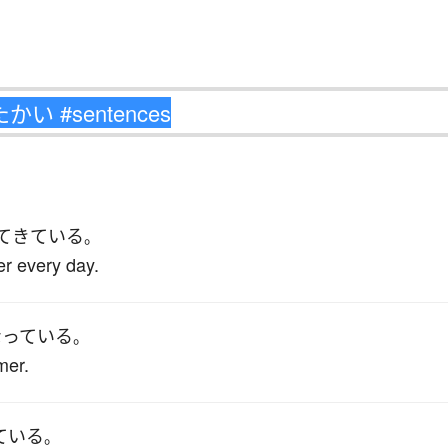
て
きている
。
er every day.
なっている
。
mer.
ている
。