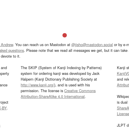
 Andrew
. You can reach us on Mastodon at
@jisho@mastodon.social
or by e-m
asked questions
. Please note that we read all messages we get, but it can take a
devote to it.
and
The SKIP (System of Kanji Indexing by Patterns)
Kanji s
operty
system for ordering kanji was developed by Jack
KanjiV
Halpern (Kanji Dictionary Publishing Society at
and re
mance
http://www.kanji.org/
), and is used with his
Attribu
permission. The license is
Creative Commons
Attribution-ShareAlike 4.0 International
.
Wikipe
oject
is dual
C-BY
.
ShareAl
Licens
s
JLPT d