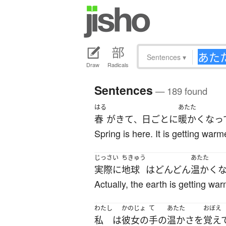
Sentences
▾
Draw
Radicals
Sentences
— 189 found
はる
あたた
春
が
きて
日ごとに
暖かく
なっ
、
Spring is here. It is getting warm
じっさい
ちきゅう
あたた
実際に
地球
は
どんどん
温かく
Actually, the earth is getting war
わたし
かのじょ
て
あたた
おぼえ
私
は
彼女の
手
の
温か
さ
を
覚え