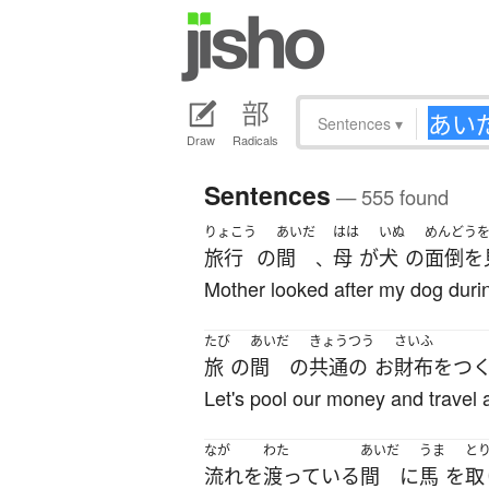
Sentences
▾
Draw
Radicals
Sentences
— 555 found
りょこう
あいだ
はは
いぬ
めんどう
旅行
の
間
母
が
犬
の
面倒を
、
Mother looked after my dog during
たび
あいだ
きょうつう
さいふ
旅
の
間
の
共通の
お
財布
を
つ
Let's pool our money and travel 
なが
わた
あいだ
うま
と
流れ
を
渡っている
間
に
馬
を
取