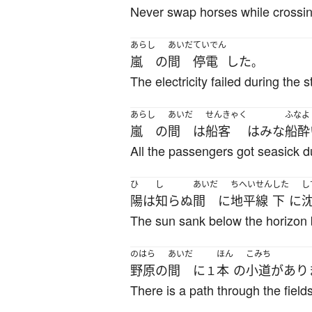
Never swap horses while crossin
あらし
あいだ
ていでん
嵐
の
間
停電
した
。
The electricity failed during the 
あらし
あいだ
せんきゃく
ふなよ
嵐
の
間
は
船客
は
みな
船酔
All the passengers got seasick d
ひ
し
あいだ
ちへいせん
した
し
陽
は
知らぬ
間
に
地平線
下
に
The sun sank below the horizon b
のはら
あいだ
ほん
こみち
野原
の
間
に
本
の
小道
が
あり
１
There is a path through the fields