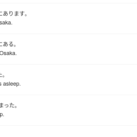
に
あります
。
saka.
に
ある
。
 Osaka.
た
。
s asleep.
まった
。
p.