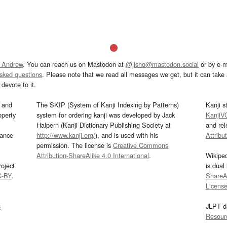
 Andrew
. You can reach us on Mastodon at
@jisho@mastodon.social
or by e-m
asked questions
. Please note that we read all messages we get, but it can take a
devote to it.
and
The SKIP (System of Kanji Indexing by Patterns)
Kanji s
operty
system for ordering kanji was developed by Jack
KanjiV
Halpern (Kanji Dictionary Publishing Society at
and re
mance
http://www.kanji.org/
), and is used with his
Attribu
permission. The license is
Creative Commons
Attribution-ShareAlike 4.0 International
.
Wikipe
oject
is dual
C-BY
.
ShareAl
Licens
s
JLPT d
Resour