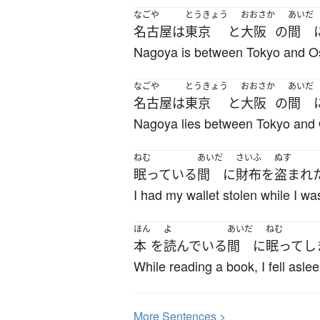
なごや
とうきょう
おおさか
あいだ
名古屋
は
東京
と
大阪
の
間
Nagoya is between Tokyo and O
なごや
とうきょう
おおさか
あいだ
名古屋
は
東京
と
大阪
の
間
Nagoya lies between Tokyo and
ねむ
あいだ
さいふ
ぬす
眠っている
間
に
財布
を
盗まれ
I had my wallet stolen while I wa
ほん
よ
あいだ
ねむ
本
を
読んでいる
間
に
眠って
し
While reading a book, I fell aslee
More
S
entences >