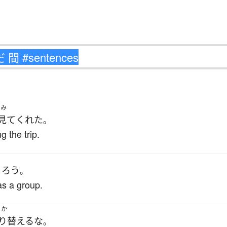
をみ
見て
くれた
。
 the trip.
くろう
。
as a group.
りか
り替える
な
。