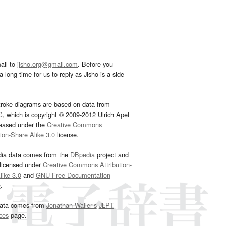
ail to
jisho.org@gmail.com
. Before you
 long time for us to reply as Jisho is a side
troke diagrams are based on data from
G
, which is copyright © 2009-2012 Ulrich Apel
leased under the
Creative Commons
tion-Share Alike 3.0
license.
dia data comes from the
DBpedia
project and
 licensed under
Creative Commons Attribution-
ike 3.0
and
GNU Free Documentation
e
.
ata comes from
Jonathan Waller‘s
JLPT
ces
page.