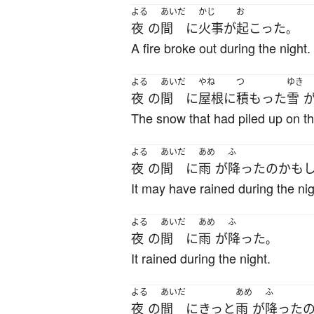
よる
あいだ
かじ
お
夜
の
間
に
火事
が
起こった
。
A fire broke out during the night.
よる
あいだ
やね
つ
ゆき
夜
の
間
に
屋根
に
積もった
雪
The snow that had piled up on th
よる
あいだ
あめ
ふ
夜
の
間
に
雨
が
降った
の
かも
It may have rained during the nig
よる
あいだ
あめ
ふ
夜
の
間
に
雨
が
降った
。
It rained during the night.
よる
あいだ
あめ
ふ
夜
の
間
に
きっと
雨
が
降った