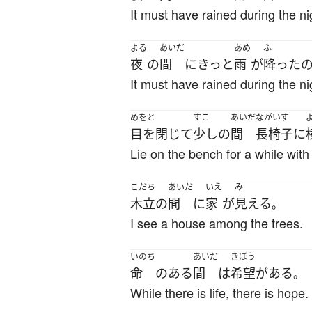
It must have rained during the nig
よる
あいだ
あめ
ふ
夜
の
間
に
きっと
雨
が
降った
It must have rained during the ni
めをと
すこ
あいだ
ながいす
目を閉じて
少し
の
間
長椅子
に
Lie on the bench for a while with
こだち
あいだ
いえ
み
木立
の
間
に
家
が
見える
。
I see a house among the trees.
いのち
あいだ
きぼう
命
の
ある
間
は
希望
が
ある
。
While there is life, there is hope.