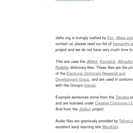
Jisho.org is lovingly crafted by
Kim, Miwa and
contact us, please read our list of
frequently 
project and we do not have very much time to 
This site uses the
JMdict
,
Kanjidic2
,
JMnedict
Radkfile
dictionary files. These files are the pr
of the
Electronic Dictionary Research and
Development Group
, and are used in confor
with the Group's
licence
.
Example sentences come from the
Tatoeba
pr
and are licensed under
Creative Commons C
And from the
Jreibun
project.
Audio files are graciously provided by
Tofugu’
excellent kanji learning site
WaniKani
.