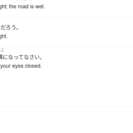
ht; the road is wet.
の
だろう
。
ght.
よこ
横になって
なさい
。
 your eyes closed.