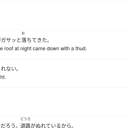
お
が
ガサッと
落ちて
きた
。
e roof at night came down with a thud.
しれない
。
ht.
どうろ
の
だろう
道路
が
ぬれている
から
。
。