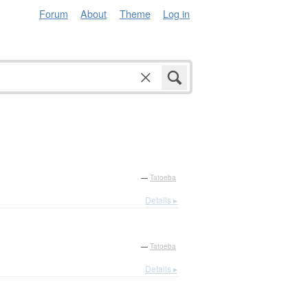
Forum
About
Theme
Log in
—
Tatoeba
Details ▸
—
Tatoeba
Details ▸