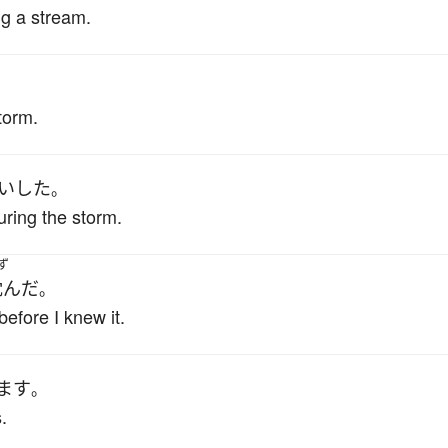
g a stream.
storm.
い
した
。
uring the storm.
ず
沈んだ
。
efore I knew it.
ます
。
.